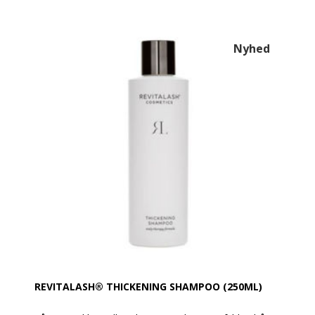
Vægt: 630 g / m²
Farve: Shale
Design: Glat og med en robust dobbelt søm
Nyhed
Øko-Tex Standard 100
Vask: Tåler 95 grader
REVITALASH® THICKENING SHAMPOO (250ML)