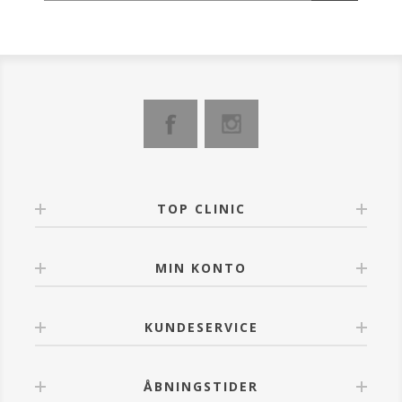
fungere som en aftersun, hvis uheldet er ude.
Det er klinisk bevist, at den beskytter din hud mod
skade i de dybeste hudlag. Med vores nyeste
Extremozyme® teknologi yder EXTREME PROTECT
SPF 30 en ekstremt effektiv DNA-beskyttelse. Potente
botaniske antioxidanter som E-Vitamin,
Olivenbladsekstrakt og Centella Asiatica er
kombineret med Extremozyme® teknologi og SPF-
aktive stoffer for at give en uovertruffen beskyttelse.
- Beskytter og reparerer kollagen og DNA-celler med
Extremozyme®-teknologi
TOP CLINIC
- Daglig bredspektret UVA/UVB-beskyttelse
- Hydrerer, udglatter og blødgør
- Reducerer erytem, rødme og inflammation
MIN KONTO
- Danner en beskyttende hinde
- Rig på antioxidanter
- Mindsker forekomsten af fine linjer og rynker.
KUNDESERVICE
ÅBNINGSTIDER