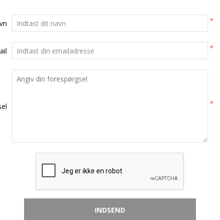
*
avn
*
ail
*
el