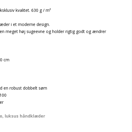
klusiv kvalitet. 630 g / m²
æder i et moderne design.
en meget høj sugeevne og holder rigtig godt og ændrer
:
40 cm
ed en robust dobbelt søm
 100
er
go, luksus håndklæder