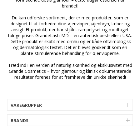
Hovedingredienser:
brandet!
Volulip™ beroliger irriteret hud, stimulerer
a
Du kan udforske sortiment, der er med produkter, som er
kollagenproduktionen og har en plumpende virkning.
designet til at forbedre dine øjenvipper, øjenbryn, læber og
Hyaluronsyre: fugter, opstrammer og plumper
ansigt. Et produkt, der har stjålet rampelyset og modtaget
læberne
talrige priser. GrandeLash-MD – en autentisk bestseller i USA.
Niacin: har hudforbedrende og udglattende
Dette produkt er skabt med omhu og er både oftalmologisk
egenskaber.
og dermatologisk testet. Det er blevet godkendt som en
plante-stimulerende behandling for øjenvipperne.
a
Træd ind i en verden af naturlig skønhed og eksklusivitet med
Grande Cosmetics – hvor glamour og klinisk dokumenterede
resultater forenes for at fremhæve din unikke skønhed!
VAREGRUPPER
BRANDS