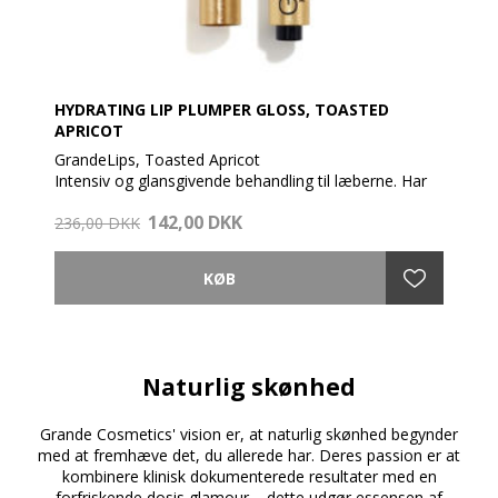
HYDRATING LIP PLUMPER GLOSS, TOASTED
APRICOT
GrandeLips, Toasted Apricot
Intensiv og glansgivende behandling til læberne. Har
en plumpende og fugtgivende virkning, både på kort
142,00 DKK
og lang sigt. GrandeLips indeholder en nærende
236,00 DKK
cocktail af Volupip og Hyaluronsyre
- Øjeblikkelig plumpende virkning på kun 3-5 min
- Fugter og blødgører læberne
- For maksimalt resultat, påfør 2 gange dagligt i 30
dage
- Udjævner læberne
Naturlig skønhed
Med en klinisk testet formel, der både øger fugt og
a
Grande Cosmetics' vision er, at naturlig skønhed begynder
volumen. Ved brug 2 gange dagligt i 30 dage, tilføres
med at fremhæve det, du allerede har. Deres passion er at
+51% fugt + 15% volumen, +13% fasthed + 15%
blødhed til læberne.
kombinere klinisk dokumenterede resultater med en
forfriskende dosis glamour – dette udgør essensen af