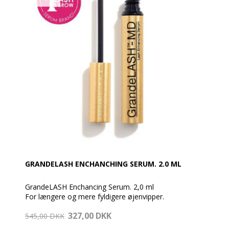
GRANDELASH ENCHANCHING SERUM. 2.0 ML
GrandeLASH Enchancing Serum. 2,0 ml
For længere og mere fyldigere øjenvipper.
327,00 DKK
Dette serum fremskynder væksten af dine vipper ved
545,00 DKK
hjælp af vitaminer, antioxidanter og aminosyrer. Giver