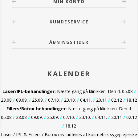
MIN KONTO
KUNDESERVICE
ÅBNINGSTIDER
KALENDER
Laser/IPL-behandlinger:
Næste gang på klinikken: Den d. 05.08
/
28.08
/
09.09.
/
25.09.
/
07.10.
/
23.10.
/
04.11.
/
20.11
/
02.12
/
18.12
Fillers/Botox-behandlinger:
Næste gang på klinikken: Den d.
05.08
/
28.08
/
09.09.
/
25.09.
/
07.10.
/
23.10.
/
04.11.
/
20.11
/
02.12
/
18.12
Laser / IPL & Filllers / Botox mv. udføres af kosmetisk sygeplejerske