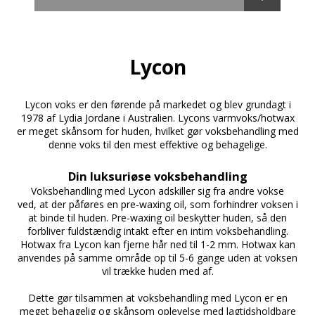
Fremragende til at fjerne falmet spray tan. X-IT Mitt
gir følelsen af en super ren, fornyet, samt skinnende
hud
Lycon
Anvendelse:
Brug X-it Mitt 1 til 2 gange om ugen.
Pårfør først rensegel på kroppen, skrub så huden
Lycon voks er den førende på markedet og blev grundagt i
med X-it Mitt i en fast og cirkulær bevægelse. Påfør
1978 af Lydia Jordane i Australien. Lycons varmvoks/hotwax
rensegel igen og skyl godt efter. At have en handske
er meget skånsom for huden, hvilket gør voksbehandling med
på hver hånd samtidig kan anbefales!
denne voks til den mest effektive og behagelige.
Din luksuriøse voksbehandling
Voksbehandling med Lycon adskiller sig fra andre vokse
ved, at der påføres en pre-waxing oil, som forhindrer voksen i
at binde til huden. Pre-waxing oil beskytter huden, så den
forbliver fuldstændig intakt efter en intim voksbehandling.
Hotwax fra Lycon kan fjerne hår ned til 1-2 mm. Hotwax kan
anvendes på samme område op til 5-6 gange uden at voksen
vil trække huden med af.
Dette gør tilsammen at voksbehandling med Lycon er en
meget behagelig og skånsom oplevelse med lagtidsholdbare