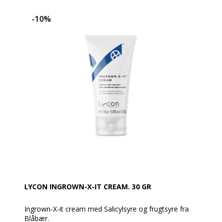
påføring. Derefter påføres Hair On Strike morgen og
aften i to uger eller længere ved mørke grove hår.
-10%
LYCON INGROWN-X-IT CREAM. 30 GR
Ingrown-X-it cream med Salicylsyre og frugtsyre fra
Blåbær.