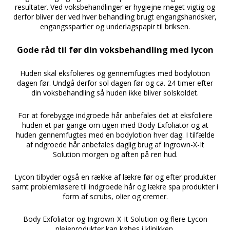
resultater. Ved voksbehandlinger er hygiejne meget vigtig og
derfor bliver der ved hver behandling brugt engangshandsker,
engangsspartler og underlagspapir til briksen.
Gode råd til før din voksbehandling med lycon
Huden skal eksfolieres og gennemfugtes med bodylotion
dagen før. Undgå derfor sol dagen før og ca. 24 timer efter
din voksbehandling så huden ikke bliver solskoldet.
For at forebygge indgroede hår anbefales det at eksfoliere
huden et par gange om ugen med Body Exfoliator og at
huden gennemfugtes med en bodylotion hver dag. I tilfælde
af ndgroede hår anbefales daglig brug af Ingrown-X-It
Solution morgen og aften på ren hud.
Lycon tilbyder også en række af lækre før og efter produkter
samt problemløsere til indgroede hår og lækre spa produkter i
form af scrubs, olier og cremer.
Body Exfoliator og Ingrown-X-It Solution og flere Lycon
plejeprodukter kan købes i klinikken.