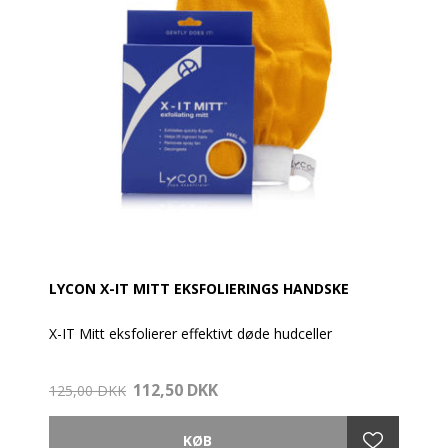
mild duft af Tea-Tree og Lavendel.
LYCON X-IT MITT EKSFOLIERINGS HANDSKE
X-IT Mitt eksfolierer effektivt døde hudceller
Er designet og fremstillet til LYCON´s kvalitets
112,50 DKK
standarder. Den eksfolierer effektivt døde hudceller,
125,00 DKK
fjerner urenheder fra porerne, virker dybderensende,
hjælper med at løfte indgroede hår og stimulerer
blodomløbet.