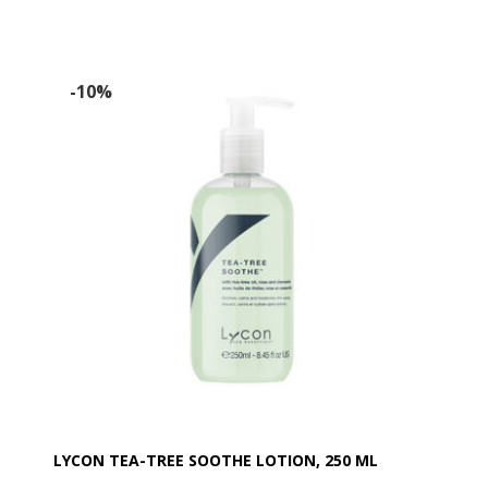
Kamille ekstrakt som virker beroligende og
blødgørende, samt tilfører huden masser af fugt.
Tea-Tree Soothe er perfekt i de varmere måneder
som en daglig kølende og fugtende bodylotion.
-10%
LYCON TEA-TREE SOOTHE LOTION, 250 ML