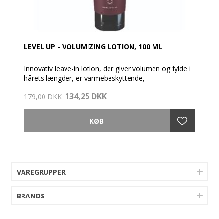
LEVEL UP - VOLUMIZING LOTION, 100 ML
Innovativ leave-in lotion, der giver volumen og fylde i
hårets længder, er varmebeskyttende,
farvebeskyttelse og forkorter tørretiden.
134,25 DKK
Formuleringen trænger dybt ind i hårstrået og skaber
179,00 DKK
en plumpende effekt indefra og ud, hvilket giver
masser af volumen og en smuk finish til håret.
Vegansk. Fremstillet i Sverige.
VAREGRUPPER
BRANDS