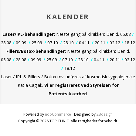
KALENDER
Laser/IPL-behandlinger:
Næste gang på klinikken: Den d. 05.08
/
28.08
/
09.09.
/
25.09.
/
07.10.
/
23.10.
/
04.11.
/
20.11
/
02.12
/
18.12
Fillers/Botox-behandlinger:
Næste gang på klinikken: Den d.
05.08
/
28.08
/
09.09.
/
25.09.
/
07.10.
/
23.10.
/
04.11.
/
20.11
/
02.12
/
18.12
Laser / IPL & Filllers / Botox mv. udføres af kosmetisk sygeplejerske
Katja Caglak.
Vi er
registreret ved Styrelsen for
Patientsikkerhed
.
Powered by
nopCommerce
Designed by
2Bdesign
Copyright © 2026 TOP CLINIC. Alle rettigheder forbeholdt.