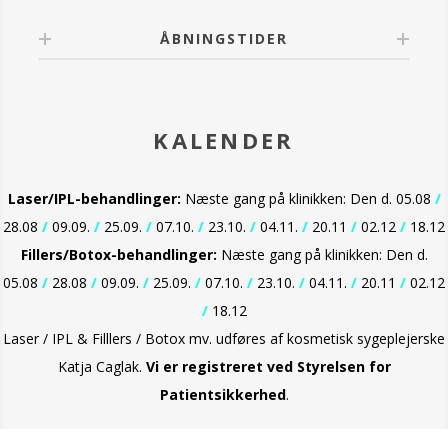
ÅBNINGSTIDER
KALENDER
Laser/IPL-behandlinger:
Næste gang på klinikken: Den d. 05.08
/
28.08
/
09.09.
/
25.09.
/
07.10.
/
23.10.
/
04.11.
/
20.11
/
02.12
/
18.12
Fillers/Botox-behandlinger:
Næste gang på klinikken: Den d.
05.08
/
28.08
/
09.09.
/
25.09.
/
07.10.
/
23.10.
/
04.11.
/
20.11
/
02.12
/
18.12
Laser / IPL & Filllers / Botox mv. udføres af kosmetisk sygeplejerske
Katja Caglak.
Vi er
registreret ved Styrelsen for
Patientsikkerhed
.