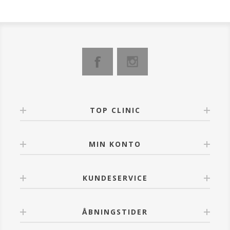
omfattende forskning udviklet denne patentanmeldte,
banebrydende formulering som kombinerer Phloretin
med C-vitamin og Ferulsyre.
Serummet hjælper med at reducere
pigmentforandringer for en mere jævn og strålende
hudtone.
FORDELE:
Beskytter mod frie radikaler skader, og samtidig
stimulere kollagen syntese til at hjælpe med at
forhindre og mindske tegn på for tidlig ældning.
Er ideel til normal, fedtet og kombineret hud.
TOP CLINIC
OBS. Skyl straks med rigeligt vand ved kontakt med
øjnene.
MIN KONTO
KUNDESERVICE
ÅBNINGSTIDER