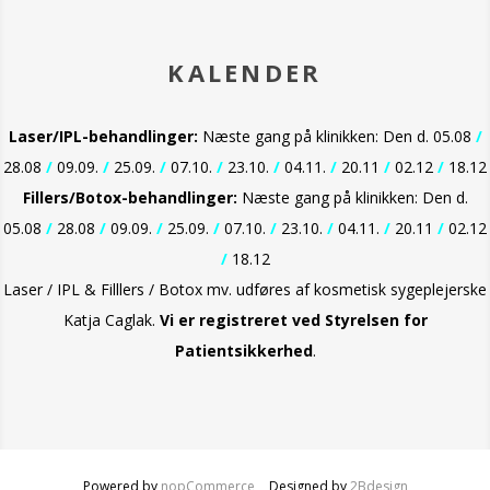
KALENDER
Laser/IPL-behandlinger:
Næste gang på klinikken: Den d. 05.08
/
28.08
/
09.09.
/
25.09.
/
07.10.
/
23.10.
/
04.11.
/
20.11
/
02.12
/
18.12
Fillers/Botox-behandlinger:
Næste gang på klinikken: Den d.
05.08
/
28.08
/
09.09.
/
25.09.
/
07.10.
/
23.10.
/
04.11.
/
20.11
/
02.12
/
18.12
Laser / IPL & Filllers / Botox mv. udføres af kosmetisk sygeplejerske
Katja Caglak.
Vi er
registreret ved Styrelsen for
Patientsikkerhed
.
Powered by
nopCommerce
Designed by
2Bdesign