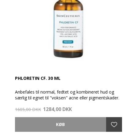
PHLORETIN CF. 30 ML
Anbefales til normal, fedtet og kombineret hud og
særlig til egnet til "voksen" acne eller pigmentskader.
Phloretin CF® repræsenterer en ny klasse af
1284,00 DKK
forebyggende og korrigerende antioxidant
1605,00 DKK
behandlinger.
For at modvirke den negative påvirkning i huden fra
frie radikaler har SkinCeuticals efter fem åres