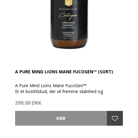
A PURE MIND LIONS MANE FUCOGEN™ (SORT)
A Pure Mind Lions Mane FucoGen™
Er et kosttilskud, der vil fremme skønhed og
understøtte normale kognitive funktioner.
399,00 DKK
Smagsneutralt og letopløseligt kollagenpulver, som
inderholder 3500 mg kollagen, 1250 mg lions mane
og 250 mg ren fucoidan. Kollagenpulveret i Lion’s
Mane FucoGen™ er klinisk testet og har
dokumenteret effekt på hud, hår og negle.