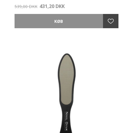
Sugaringbehandling.
431,20 DKK
539,00 DKK
Face Lotion indeholder enzymet Papain og kan
anvendes til ansigt og krop. Enzymlotionen går efter
de efterladte hår og kan svække hårene yderligere.
Dermed bliver håret mere tynde og bløde og der
bliver mindre af dem.
Derudover fugter og beroliger det huden efter
hårfjerning.
I kombination med el Kadife enzymgel, viser det
positive resulater allerede efter 4 uger.