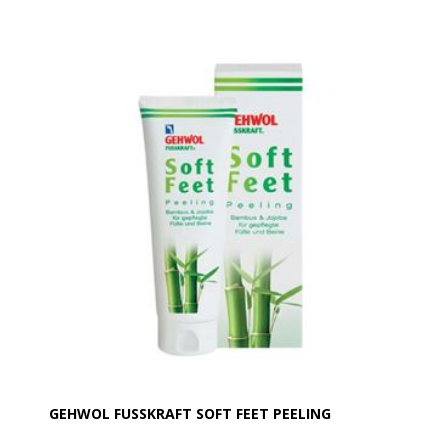
understøttes af rødalgen Palmaria Palmatas
indholdstoffer. Avokadoolie og Phytosqualan virker
effektivt mod tør, ru og skællende hud og reducerer
fugttab.
Denne lotion er let at fordele og trænger hurtigt ind i
huden. For oplevelsens af lettere, silkebløde
velplejdende ben og fødder. Må ikke opbevares ved
temperatur over 30 grader. Er dermatologisk testet
og også velegnet til diabetikere. Gluten fri.
GEHWOL FUSSKRAFT SOFT FEET PEELING