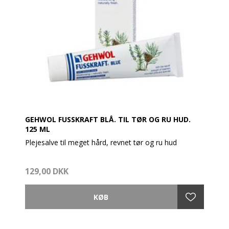
GEHWOL FUSSKRAFT BLÅ. TIL TØR OG RU HUD.
125 ML
Plejesalve til meget hård, revnet tør og ru hud
Indeholder en virkningsfuld kombination af naturlige
129,00 DKK
æteriske olier, det plejende vitamin pantenol og det
betændelseshæmmende aktive stof bisabolol fra
kamille i en velafprøvet basis af medicinsk
specialsæbe og udvalgte hudvenlige former for
fedtstof.