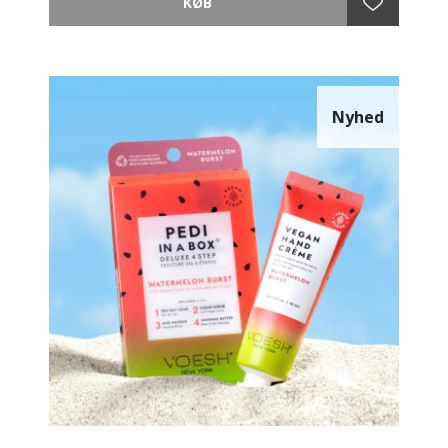
Den unikke anti-glycation formel hæmmer glycation
og holder vævene ungdommeligt elastiske.
Effekt:
Ved regelmæssig brug bliver hudstrukturen udglattet
Nyhed
og opstrammet.
Anvendelse:
Spray direkte på problemområder morgen og aften
og lad huden absorbere et øjeblik.