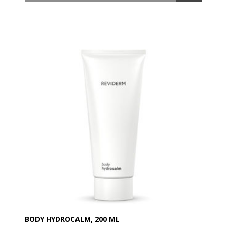
Denne aktive Body Gel er ideel til cellulite og er unik til
at korrigere en overspændt hud efter en diæt eller
graviditet.
Stimulerer cirkulationen og kan forårsage rødme.
Effekten: Hudens struktur vitaliseres og
kropskonturerne kommer til at fremstå mere
definerede.
Anvendelse:
Påfør direkte på de berørte områder flere gange
ugentligt og lad huden absorbere et øjeblik.
Må ikke anvendes under graviditet og amning.
BODY HYDROCALM, 200 ML