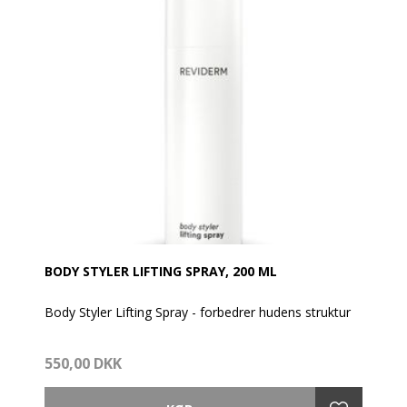
BODY STYLER LIFTING SPRAY, 200 ML
Body Styler Lifting Spray - forbedrer hudens struktur
Et triple lifting-kompleks styrker bindevævets
550,00 DKK
kollagennetværk. Koncentratet med 3-fold effekt
fremmer sammenkobling af hudens lag, øger
elasticiteten og forbedrer hudens struktur.