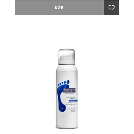
komfort og en forfriskende kick for at genoplive
trætte ben og fødder.
Nøgleingredienser: Tea tree, mynte og cica blad
• 10+ HERBS & MENTHOL - bringer en kølig,
prikkende fornemmelse for en forfriskende oplevelse.
• 3+ MINT & TEA TREE BLEND - efterlader huden
hydreret og myntfrisk.
• CICA LEAF - beroliger og fugter tør hud.
• MACADAMIA & ARGAN OIL - låser fugt ind og
holder huden blød og næret.
Er fantastisk til:
• At opfriske fødderne på varme sommerdage
• At anvende efter at have stået i lange perioder
• Er nærende og beroligende for dine ben
• Med aftagelige tåspidser til pedicure hjemme
Anvendelse:
Trin 1. Vask dine fødder grundigt i vand før påføring.
Trin 2. Del de kølende sokker ved perforeringen og
påfør dem
Trin 3. Behold dem på i 15-20 minutter