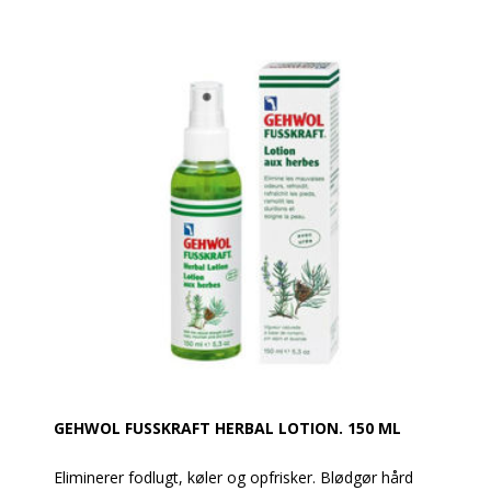
Ved regelmæssig brug beholder huden sin naturlige
elasticitet og modstandskraft og bliver beskyttet. På
en effektiv måde forebygges især revner i huden,
røde pletter og ubehagelige bivirkninger.
Er dermatologisk testet og også egnet til diabetikere
GEHWOL FUSSKRAFT HERBAL LOTION. 150 ML
Eliminerer fodlugt, køler og opfrisker. Blødgør hård