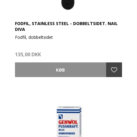
FODFIL, STAINLESS STEEL - DOBBELTSIDET. NAIL
DIVA
Fodfil, dobbeltsidet
Materiale: rustfrit stål.
135,00 DKK
Anvendelse:
Kvalitets fodfil af stainless steel til pedicure
behandlinger med en grov og medium side. Fjerner
nemt hård og tør hud på hæle. Den grove side
anbefales til meget hård hud. Medium siden anvendes
til at slutte af med, så man får en fin og blød
overflade. Kan også anvendes hvis der ikke er så
meget hård hud.
Rustfrit stål til hygiejnisk brug - let at skylle og
desinficere.