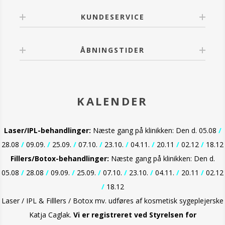
KUNDESERVICE
ÅBNINGSTIDER
KALENDER
Laser/IPL-behandlinger:
Næste gang på klinikken: Den d. 05.08
/
28.08
/
09.09.
/
25.09.
/
07.10.
/
23.10.
/
04.11.
/
20.11
/
02.12
/
18.12
Fillers/Botox-behandlinger:
Næste gang på klinikken: Den d.
05.08
/
28.08
/
09.09.
/
25.09.
/
07.10.
/
23.10.
/
04.11.
/
20.11
/
02.12
/
18.12
Laser / IPL & Filllers / Botox mv. udføres af kosmetisk sygeplejerske
Katja Caglak.
Vi er
registreret ved Styrelsen for