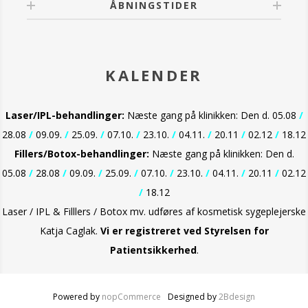
ÅBNINGSTIDER
KALENDER
Laser/IPL-behandlinger:
Næste gang på klinikken: Den d. 05.08
/
28.08
/
09.09.
/
25.09.
/
07.10.
/
23.10.
/
04.11.
/
20.11
/
02.12
/
18.12
Fillers/Botox-behandlinger:
Næste gang på klinikken: Den d.
05.08
/
28.08
/
09.09.
/
25.09.
/
07.10.
/
23.10.
/
04.11.
/
20.11
/
02.12
/
18.12
Laser / IPL & Filllers / Botox mv. udføres af kosmetisk sygeplejerske
Katja Caglak.
Vi er
registreret ved Styrelsen for
Patientsikkerhed
.
Powered by
nopCommerce
Designed by
2Bdesign