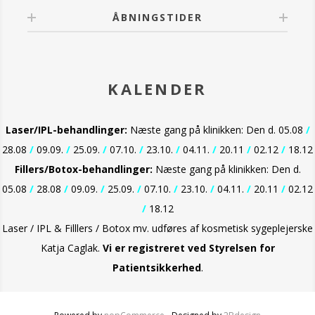
ÅBNINGSTIDER
KALENDER
Laser/IPL-behandlinger:
Næste gang på klinikken: Den d. 05.08
/
28.08
/
09.09.
/
25.09.
/
07.10.
/
23.10.
/
04.11.
/
20.11
/
02.12
/
18.12
Fillers/Botox-behandlinger:
Næste gang på klinikken: Den d.
05.08
/
28.08
/
09.09.
/
25.09.
/
07.10.
/
23.10.
/
04.11.
/
20.11
/
02.12
/
18.12
Laser / IPL & Filllers / Botox mv. udføres af kosmetisk sygeplejerske
Katja Caglak.
Vi er
registreret ved Styrelsen for
Patientsikkerhed
.