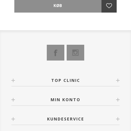
nærringstoffer, antioxidanter samt beroligende og
plejende ingredienser, som sikrer en effektiv og
dybdegående rensning af porerne.
Dette gøres uden at udtømme de vigtige lagre af
naturlige olier, som forstærker hudens integritet.
Produktet er fortræffeligt til alle hudtyper og aldre og
hjælper endda med at kontrollere acne. Cleansing
Complex er effektiv til at fjerne makeup.
- Klinikkens mest populære produkt
- Skaber på mild vis en ny hudoverflade
- Fjerner døde hudceller
- Hjælper med at kontrollere acne
TOP CLINIC
- Kan anvendes som fugtighedsmaske og
makeupfjerner.
MIN KONTO
KUNDESERVICE