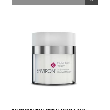
Anvendelse:
Pre-rens, afrens og tone huden med dine foretrukne
Environ- produkter. Anvend Antioxidant Defence
Crème over/sammen med Vita Peptide C- Quence 1 –
4 serummer.
Anvendes morgen og aften.
Fordele:
Det avancerede produkt, som let absorberes,
efterlader huden med en blød, silkeagtig
fornemmelse. Forbedrer udseendet af solskadet hud.
Tilfører fugt og rig næring til huden.
Reducerer aldringstegn og efterlader huden med et
mere ungdommeligt udseend.
Huden opnår en flot glød og hudtonen forbedres.
Antioxidant Defence Crème kan også anvendes med
andre Environ produktserier, som en ekstra
fugtighedscreme.
OBS Solbeskyttelse: Dette produkt indeholder ikke en
solfaktor. Environ anbefaler fornuftig solbeskyttelse
hele året rundt.