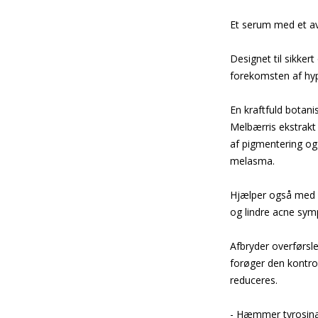
Et serum med et av
Designet til sikker
forekomsten af hy
En kraftfuld botan
Melbærris ekstrakt
af pigmentering og
melasma.
Hjælper også med at
og lindre acne sy
Afbryder overførsl
forøger den kontro
reduceres.
- Hæmmer tyrosina