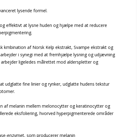
anceret lysende formel.
t og effektivt at lysne huden og hjælpe med at reducere
perpigmentering.
isk kmbination af Norsk Kelp ekstrakt, Svampe ekstrakt og
 arbejder i synegi med at fremhjælpe lysning og udjævning
 arbejder ligeledes målrettet mod alderspletter og
 udglatte fine linier og rynker, udglatte hudens tekstur
mptomer.
en af melanin mellem melonocytter og keratinocytter og
llerede eksfoliering, hvorved hyperpigmenterede områder
se-enzymet, som producerer melanin