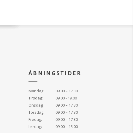
 en ekstra
 til din hud.
s er dets anti-
enskaber, der
t beskytte din hud
bakterier.
um er skabt til at
til alle hudtyper og
t din hudtype eller
drage fordel af
ske produkt.
resultater
t kombinere det
ÅBNINGSTIDER
re serums i serien.
dag og nat. Påfør
din hud før creme.
Mandag:
09.00 – 17.30
Tirsdag:
09.00 - 19.00
mtrængende fugt
Onsdag
09.00 – 17.30
ndrer og køler
Torsdag:
09.00 – 17.30
 lindre rødme efter
Fredag:
09.00 – 17.30
Lørdag:
09.00 – 13.00
lde acne-