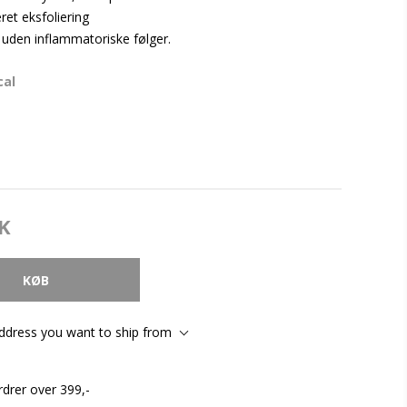
eret eksfoliering
uden inflammatoriske følger.
cal
K
address you want to ship from
rdrer over 399,-