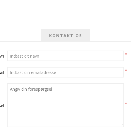
KONTAKT OS
*
avn
*
ail
*
el