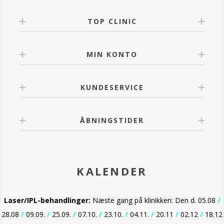
- Lysner huden sikkert og effektivt
- Behandler hyperpigmentering
- Behandler fine strækmærker og hypertrofisk arvæv
TOP CLINIC
- Giver UV beskyttelse
- Med kobbertriptid vækstfaktor, maximerer
virkningen.
MIN KONTO
KUNDESERVICE
ÅBNINGSTIDER
KALENDER
Laser/IPL-behandlinger:
Næste gang på klinikken: Den d. 05.08
/
28.08
/
09.09.
/
25.09.
/
07.10.
/
23.10.
/
04.11.
/
20.11
/
02.12
/
18.12