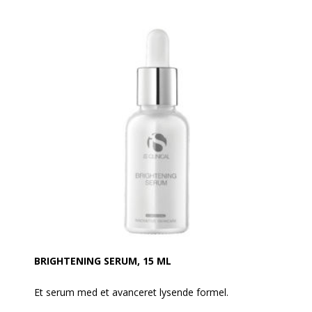
naturlige olier, som forstærker hudens integritet.
Produktet er fortræffeligt til alle hudtyper og aldre og
hjælper endda med at kontrollere acne. Cleansing
Complex er effektiv til at fjerne makeup.
- Klinikkens mest populære produkt
- Skaber på mild vis en ny hudoverflade
- Fjerner døde hudceller
- Hjælper med at kontrollere acne
- Kan anvendes som fugtighedsmaske og
makeupfjerner.
BRIGHTENING SERUM, 15 ML
Et serum med et avanceret lysende formel.