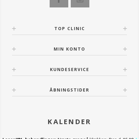
Den reneste og mest hygiejniske spa pedicure løsning
Beriget med vigtige ingredienser til at give fødderne
den ernæring de har brug for.
Hvert produkt er individuelt pakket med den rigtige
mængde for en enkelt pedicure.
TOP CLINIC
MIN KONTO
KUNDESERVICE
ÅBNINGSTIDER
KALENDER