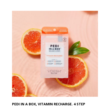
mængde produkt til en enkelt pedicure, hvilket sikrer
en ren og hygiejnisk spa pedicure løsning.
Hvert sæt omfatter en Sea Mineral Salt Soak, Foot
Scrub, Mud Masque, og et Massage Lotion system.
Detaljer:
Den reneste og mest hygiejniske spa pedicure løsning
Beriget med vigtige ingredienser til at give fødderne
den ernæring de har brug for.
Hvert produkt er individuelt pakket med den rigtige
mængde for en enkelt pedicure.
PEDI IN A BOX, VITAMIN RECHARGE. 4 STEP