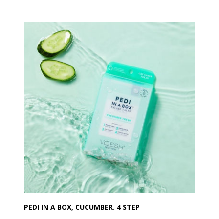
mængde produkt til en enkelt pedicure, hvilket sikrer
en ren og hygiejnisk spa pedicure løsning.
Hvert sæt omfatter en Sea Mineral Salt Soak, Foot
Scrub, Mud Masque, og et Massage Lotion system.
Detaljer:
Den reneste og mest hygiejniske spa pedicure løsning
Beriget med vigtige ingredienser til at give fødderne
den ernæring de har brug for.
Hvert produkt er individuelt pakket med den rigtige
mængde for en enkelt pedicure.
PEDI IN A BOX, CUCUMBER. 4 STEP