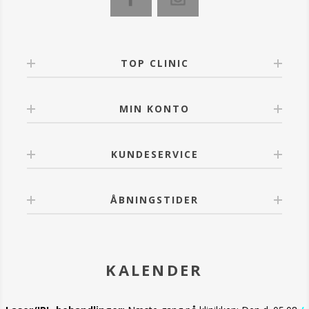
Trin 1. Påfør sokkerne på rene, tørre fødder og sæt
dem med vedhæftede klistermærker for en perfekt
pasform. Lad dem virke i 10-15 minutter til intens
hydrering.
Trin 2. Afriv tåspidserne langs de forskårne linjer for
TOP CLINIC
praktisk Pedicure.
Trin 3: Tør overskydende lotion af negle med alkohol
eller acetone. Fil dine negle og laker dem med din
MIN KONTO
valgte lak.
Trin 4: Fjern sokker og massér overskydende lotion
på fødder og underben.
KUNDESERVICE
ÅBNINGSTIDER
KALENDER