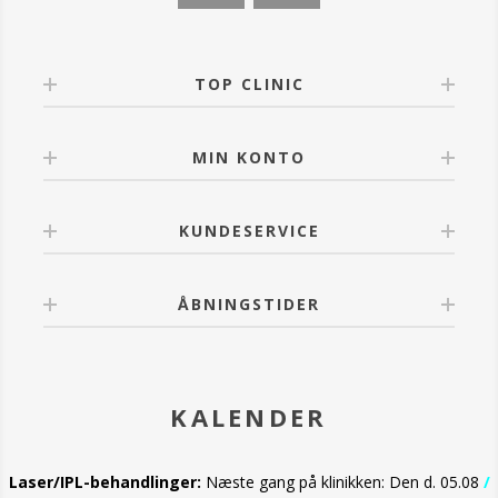
Trin 1: Fodbadesalt: Sæt fødderne i blød i 5-10
minutter for at afgifte og deodorisere.
Trin 2: Sukkerscrub: Massér det godt ind på fødder og
underben og det fjerner de døde hudceller. Skyl af
TOP CLINIC
med vand og dup tør.
Trin 3: Plejende fodcreme: Påfør cremen på fødder
og underben og massér området indtil det er helt
MIN KONTO
absorberet.
KUNDESERVICE
ÅBNINGSTIDER
KALENDER
Laser/IPL-behandlinger:
Næste gang på klinikken: Den d. 05.08
/