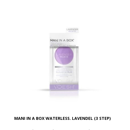
en ren og hygiejnisk spa pedicure løsning.
Hvert sæt omfatter en Sea Mineral Salt Soak, Foot
Scrub, Mud Masque, og et Massage Lotion system.
Detaljer:
Den reneste og mest hygiejniske spa pedicure løsning
Beriget med vigtige ingredienser til at give fødderne
den ernæring de har brug for.
Hvert produkt er individuelt pakket med den rigtige
mængde for en enkelt pedicure.
MANI IN A BOX WATERLESS. LAVENDEL (3 STEP)