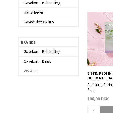
Gavekort - Behandling
Håndklæder
Gaveæsker og kits
BRANDS
Gavekort - Behandling
Gavekort - Beløb
VIS ALLE
2 STK. PEDI IN
ULTIMATE SAG
STEP
Pedicure, 6-trin
Sage
100,00 DKK
VOESH Sage Ped
hygiejnisk, da f
individuelt pakke