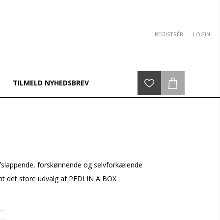
REGISTRÉR
LOGIN
TILMELD NYHEDSBREV
n afslappende, forskønnende og selvforkælende
det store udvalg af PEDI IN A BOX.