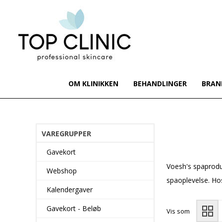
OM KLINIKKEN
BEHANDLINGER
BRAN
VAREGRUPPER
Gavekort
Voesh's spaprodu
Webshop
spaoplevelse. H
Kalendergaver
Gavekort - Beløb
Vis som