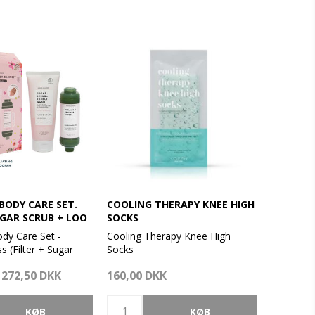
BODY CARE SET.
COOLING THERAPY KNEE HIGH
UGAR SCRUB + LOO
SOCKS
dy Care Set -
Cooling Therapy Knee High
s (Filter + Sugar
Socks
fah)
272,50 DKK
160,00 DKK
Oplev en ismassage uden is! Få
mmeteam til
en øjeblikkelig, beroligende
 en duo bestående af
følelse af lettelse i dine ben. En