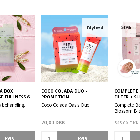
Nyhed
-50%
 A BOX
COCO COLADA DUO -
COMPLETE 
E FULLNESS 6
PROMOTION
FILTER + S
s behandling.
Coco Colada Oasis Duo
Complete Bo
Blossom Blis
Drøm dig væk til en tropisk oase
Scrub + Loo
70,00 DKK
icure er super
med Coco Colada Oasis Duo –
545,00 DKK
ordi det er
den perfekte forkælelse til
Mød dit drø
t.
hænder og fødder.
brusebadet: