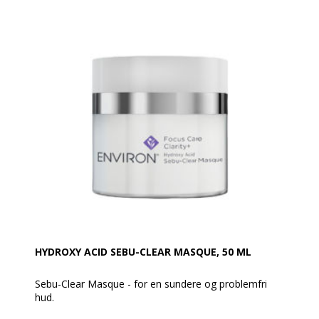
absorberet.
Anvendes morgen og aften.
OBS Solbeskyttelse: Dette produkt indeholder
frugtsyrer (BHA) som kan øge hudens følsomhed ift.
solen og medføre risiko for solforbrænding. Brug en
solcreme, beskyt huden med tøj og begræns
soleksponering.
OBS: Stop brugen af produktet, hvis der opstår
irritation. Kontakt din kosmetolog og/eller læge, hvis
irritationen fortsætter. Undgå kontakt med øjnene.
Ved kontakt med øjnene, skylles der omhyggeligt
med lunkent vand.
HYDROXY ACID SEBU-CLEAR MASQUE, 50 ML
Sebu-Clear Masque - for en sundere og problemfri
hud.