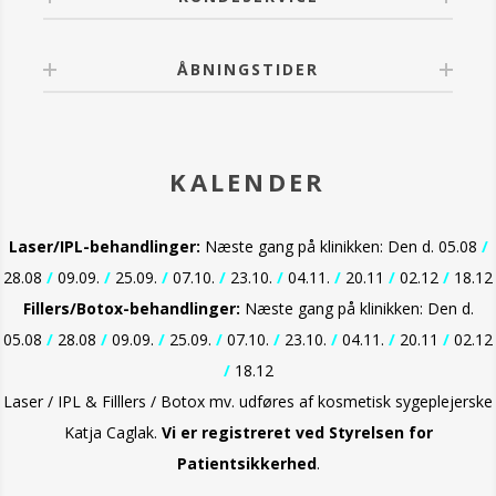
OBS Solbeskyttelse: Dette produkt indeholder
frugtsyrer (BHA) som kan øge hudens følsomhed ift.
solen og medføre risiko for solforbrænding. Brug en
ÅBNINGSTIDER
solcreme, beskyt huden med tøj og begræns
soleksponering, mens du bruger dette produkt og i en
uge efter.
OBS: Dette produkt indeholder Salicylsyre som
KALENDER
eksfolieringsmiddel.
OBS: Stop brugen af produktet, hvis der opstår
Laser/IPL-behandlinger:
Næste gang på klinikken: Den d. 05.08
/
irritation. Kontakt din kosmetolog og/eller læge, hvis
irritationen fortsætter. Undgå kontakt med øjnene.
28.08
/
09.09.
/
25.09.
/
07.10.
/
23.10.
/
04.11.
/
20.11
/
02.12
/
18.12
Ved kontakt med øjnene, skylles der omhyggeligt
Fillers/Botox-behandlinger:
Næste gang på klinikken: Den d.
med lunkent vand.
05.08
/
28.08
/
09.09.
/
25.09.
/
07.10.
/
23.10.
/
04.11.
/
20.11
/
02.12
/
18.12
Laser / IPL & Filllers / Botox mv. udføres af kosmetisk sygeplejerske
Katja Caglak.
Vi er
registreret ved Styrelsen for
Patientsikkerhed
.