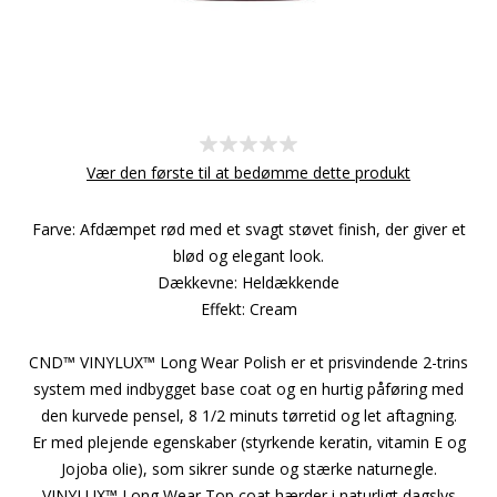
Vær den første til at bedømme dette produkt
Farve: Afdæmpet rød med et svagt støvet finish, der giver et
blød og elegant look.
Dækkevne: Heldækkende
Effekt: Cream
CND™ VINYLUX™ Long Wear Polish er et prisvindende 2-trins
system med indbygget base coat og en hurtig påføring med
den kurvede pensel, 8 1/2 minuts tørretid og let aftagning.
Er med plejende egenskaber (styrkende keratin, vitamin E og
Jojoba olie), som sikrer sunde og stærke naturnegle.
VINYLUX™ Long Wear Top coat hærder i naturligt dagslys