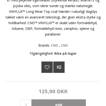
Er med plejende egenskaber (styrkende keratin, vitamin E og
Jojoba olie), som sikrer sunde og stærke naturnegle.
VINYLUX™ Long Wear Top coat hærder i naturligt dagslys
takket være en avanceret teknologi, der giver ekstra styrke og
holdbarhed. CND™ VINYLUX™ er skabt uden formaldehyd,
toluene, DBP, formaldehyd resin, camphor, xylene og
parabener.
Brands:
CND
,
CND
Tilgængelighed:
Ikke på lager
125,00 DKK