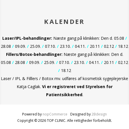
KALENDER
Laser/IPL-behandlinger:
Næste gang på klinikken: Den d. 05.08
/
28.08
/
09.09.
/
25.09.
/
07.10.
/
23.10.
/
04.11.
/
20.11
/
02.12
/
18.12
Fillers/Botox-behandlinger:
Næste gang på klinikken: Den d.
05.08
/
28.08
/
09.09.
/
25.09.
/
07.10.
/
23.10.
/
04.11.
/
20.11
/
02.12
/
18.12
Laser / IPL & Filllers / Botox mv. udføres af kosmetisk sygeplejerske
Katja Caglak.
Vi er
registreret ved Styrelsen for
Patientsikkerhed
.
Powered by
nopCommerce
Designed by
2Bdesign
Copyright © 2026 TOP CLINIC. Alle rettigheder forbeholdt.