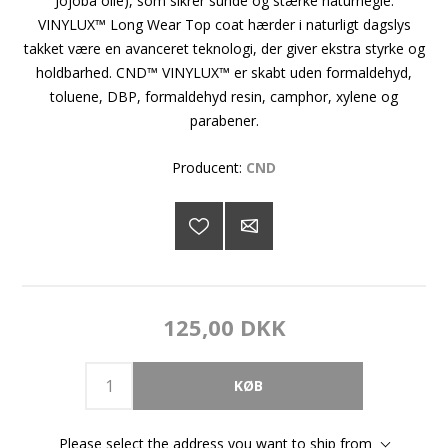
Jojoba olie), som sikrer sunde og stærke naturnegle.
VINYLUX™ Long Wear Top coat hærder i naturligt dagslys
takket være en avanceret teknologi, der giver ekstra styrke og
holdbarhed. CND™ VINYLUX™ er skabt uden formaldehyd,
toluene, DBP, formaldehyd resin, camphor, xylene og
parabener.
Producent:
CND
125,00 DKK
Please select the address you want to ship from