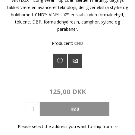
VINYLUX™ Long Wear Top coat hærder i naturligt dagslys
takket være en avanceret teknologi, der giver ekstra styrke og
holdbarhed. CND™ VINYLUX™ er skabt uden formaldehyd,
toluene, DBP, formaldehyd resin, camphor, xylene og
parabener.
Producent:
CND
125,00 DKK
Please select the address you want to ship from