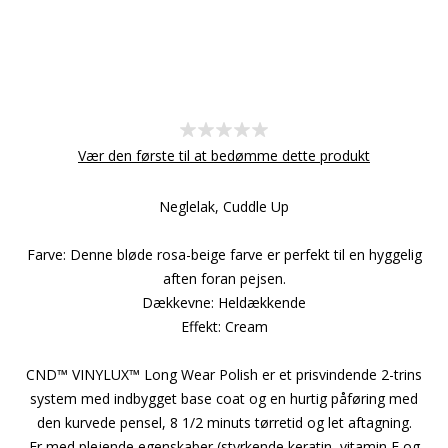
Vær den første til at bedømme dette produkt
Neglelak, Cuddle Up
Farve: Denne bløde rosa-beige farve er perfekt til en hyggelig
aften foran pejsen.
Dækkevne: Heldækkende
Effekt: Cream
CND™ VINYLUX™ Long Wear Polish er et prisvindende 2-trins
system med indbygget base coat og en hurtig påføring med
den kurvede pensel, 8 1/2 minuts tørretid og let aftagning.
Er med plejende egenskaber (styrkende keratin, vitamin E og