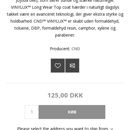
Jojoba olie), som sikrer sunde og stærke naturnegle.
VINYLUX™ Long Wear Top coat hærder i naturligt dagslys
takket være en avanceret teknologi, der giver ekstra styrke og
holdbarhed. CND™ VINYLUX™ er skabt uden formaldehyd,
toluene, DBP, formaldehyd resin, camphor, xylene og
parabener.
Producent:
CND
125,00 DKK
Please select the address you want to ship from