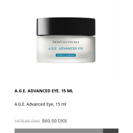
A.G.E. ADVANCED EYE. 15 ML
A.G.E. Advanced Eye, 15 ml
Giv dine øjne den kærlighed, de fortjener, og omfavn
860,00 DKK
en ungdommelig glød med denne nye øjencreme.
1075,00 DKK
- Recucerer smilerynker