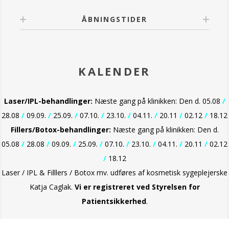
øjnene.
ÅBNINGSTIDER
KALENDER
Laser/IPL-behandlinger:
Næste gang på klinikken: Den d. 05.08
/
28.08
/
09.09.
/
25.09.
/
07.10.
/
23.10.
/
04.11.
/
20.11
/
02.12
/
18.12
Fillers/Botox-behandlinger:
Næste gang på klinikken: Den d.
05.08
/
28.08
/
09.09.
/
25.09.
/
07.10.
/
23.10.
/
04.11.
/
20.11
/
02.12
/
18.12
Laser / IPL & Filllers / Botox mv. udføres af kosmetisk sygeplejerske
Katja Caglak.
Vi er
registreret ved Styrelsen for
Patientsikkerhed
.