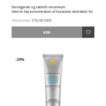
Beroligende og sæbefri renseskum.
Med en høj koncentration af botaniske ekstrakter for
at opløse urenheder og samtidig berolige huden.
376,00 DKK
470,00 DKK
OBS. Undgå kontakt med øjnene.
-20%