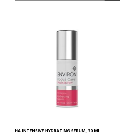
den højest mulige effektivitet.
ANVENDELSE
Efter pre-rens, afrensning og toning fordeles AVST 5
fugtighedscreme på ansigt, hals og decolleté.
Anvendes morgen og aften.
FORDELE
Giver næring og efterlader huden mere glat og
velplejet.
Giver huden en sund og strålende glød.
Medvirker til at udglatte fine linjer, forbedrer
hudtonen og solskadet huds udseende.
OBS: Solbeskyttelse:
Dette produkt indeholder ikke en solfaktor. Environ
anbefaler fornuftig solbeskyttelse hele året rundt.
OBS: Stop brugen af produktet, hvis der opstår
irritation. Kontakt din kosmetolog og/eller læge, hvis
irritationen fortsætter. Undgå kontakt med øjnene.
Ved kontakt med øjnene, skylles der omhyggeligt
med lunkent vand.
HA INTENSIVE HYDRATING SERUM, 30 ML