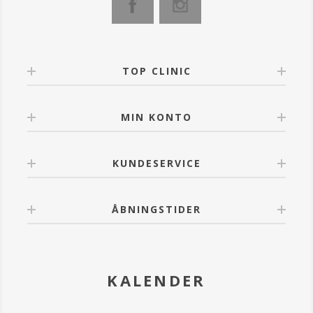
morgen og aften.
FORDELE
Hjælper med at vedligeholde den naturlige, vandtætte
hudbarriere og genopfrisker hudens udstråling og
efterlader en fløjlsblød fornemmelse.
TOP CLINIC
OBS: Stop brugen af produktet, hvis der opstår
irritation. Kontakt din kosmetolog og/eller læge, hvis
MIN KONTO
irritationen fortsætter. Undgå kontakt med øjnene.
Ved kontakt med øjnene, skylles der omhyggeligt
med lunkent vand.
KUNDESERVICE
ÅBNINGSTIDER
KALENDER