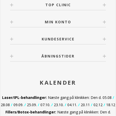
- Hjælper til behandling af inflammation
TOP CLINIC
- Perfekt til anvendelse efter solskoldning.
MIN KONTO
KUNDESERVICE
ÅBNINGSTIDER
KALENDER
Laser/IPL-behandlinger:
Næste gang på klinikken: Den d. 05.08
/
28.08
/
09.09.
/
25.09.
/
07.10.
/
23.10.
/
04.11.
/
20.11
/
02.12
/
18.12
Fillers/Botox-behandlinger:
Næste gang på klinikken: Den d.