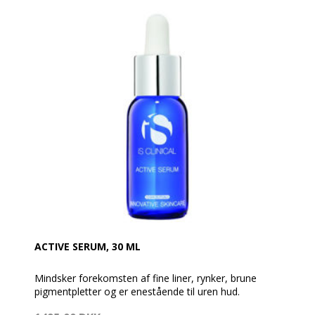
Ifølge kliniske undersøgelser er disse med til at
forebygge og Reparere DNA-skader. En luksuriøs og
fugtgivende creme, som holder din hud sund, blød og
beskyttet.
- Blødgør og reparerer huden
- Reducerer forekomsten af fine linjer og rynker
- Er med til at forebygge DNA-skader
- Fremragende til tilførsel af fugtighed
- Til alle hudtyper.
ACTIVE SERUM, 30 ML
Mindsker forekomsten af fine liner, rynker, brune
pigmentpletter og er enestående til uren hud.