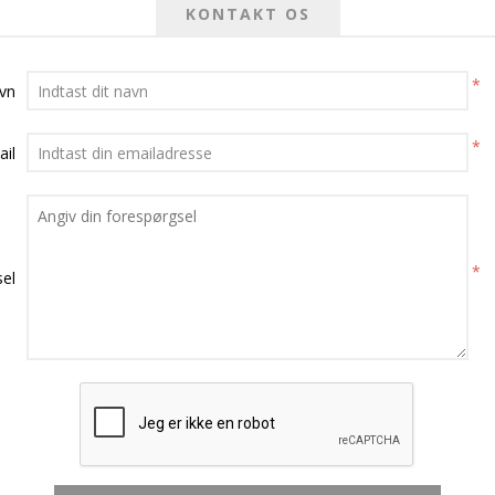
KONTAKT OS
*
avn
*
ail
*
el