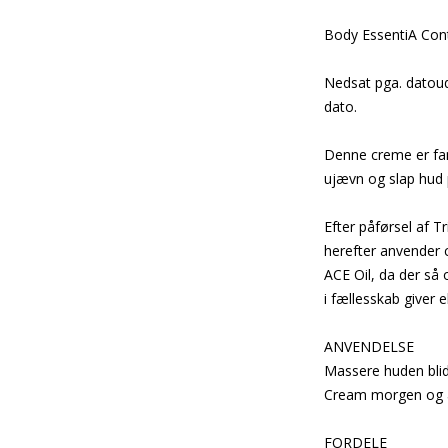
Body EssentiA Con
Nedsat pga. datoud
dato.
Denne creme er fant
ujævn og slap hud 
Efter påførsel af 
herefter anvender 
ACE Oil, da der så 
i fællesskab giver
ANVENDELSE
Massere huden blid
Cream morgen og a
FORDELE