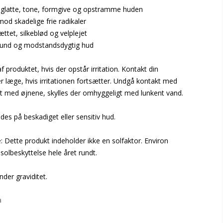
 udglatte, tone, formgive og opstramme huden
od skadelige frie radikaler
tet, silkeblød og velplejet
 sund og modstandsdygtig hud
 produktet, hvis der opstår irritation. Kontakt din
r læge, hvis irritationen fortsætter. Undgå kontakt med
t med øjnene, skylles der omhyggeligt med lunkent vand.
es på beskadiget eller sensitiv hud.
 Dette produkt indeholder ikke en solfaktor. Environ
 solbeskyttelse hele året rundt.
der graviditet.
n