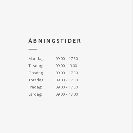
g efterlader huden
lplejet.
n sund og strålende
 udglatte fine linjer,
ÅBNINGSTIDER
tonen og solskadet
.
 at tilvænne huden
Mandag:
09.00 – 17.30
- 2 flasker AVST 1,
Tirsdag:
09.00 - 19.00
sættes til det næste
Onsdag
09.00 – 17.30
 systemet, som er
Torsdag:
09.00 – 17.30
Fredag:
09.00 – 17.30
telse:
Lørdag:
09.00 – 13.00
indeholder ikke en
iron anbefaler
skyttelse hele året
gen af produktet,
 irritation. Kontakt