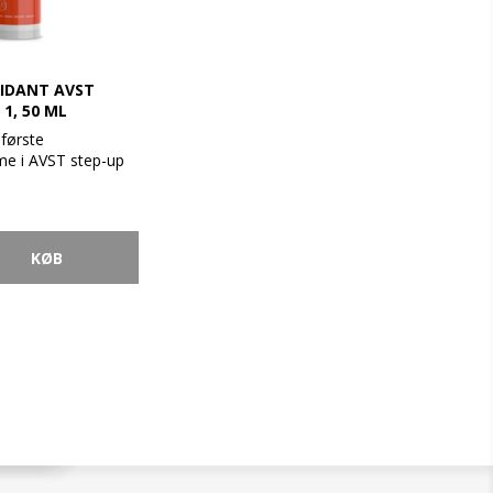
XIDANT AVST
1, 50 ML
første
me i AVST step-up
holder den laveste
af A-vitamin, C-
ioxidanter i
 Den effektive
rer huden fugt og
ens naturlige
, afrensning og
es AVST 1
e på ansigt, hals
 Anvendes morgen