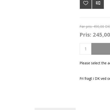
Før pris:
490,00 D
Pris:
245,0
Please select the 
Fri fragt i DK ved o