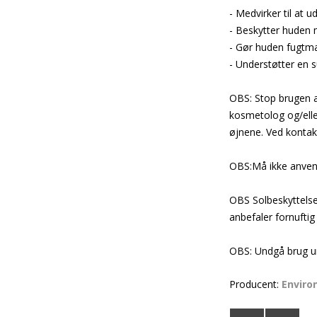
- Medvirker til at
- Beskytter huden m
- Gør huden fugtmæt
- Understøtter en
OBS: Stop brugen af
kosmetolog og/elle
øjnene. Ved kontak
OBS:Må ikke anvend
OBS Solbeskyttelse:
anbefaler fornuftig
OBS: Undgå brug un
Producent:
Enviro