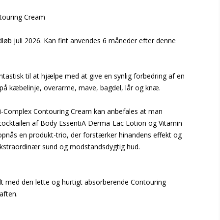
touring Cream
løb juli 2026. Kan fint anvendes 6 måneder efter denne
astisk til at hjælpe med at give en synlig forbedring af en
på kæbelinje, overarme, mave, bagdel, lår og knæ.
Tri-Complex Contouring Cream kan anbefales at man
cocktailen af Body EssentiA Derma-Lac Lotion og Vitamin
opnås en produkt-trio, der forstærker hinandens effekt og
 ekstraordinær sund og modstandsdygtig hud.
t med den lette og hurtigt absorberende Contouring
ften.