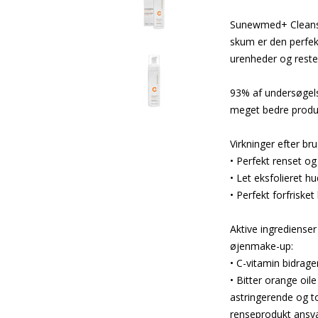
Sunewmed+ Cleansin
skum er den perfekt
urenheder og rester
93% af undersøgels
meget bedre produkt
Virkninger efter b
• Perfekt renset og
• Let eksfolieret hu
• Perfekt forfrisket
Aktive ingredienser 
øjenmake-up:
• C-vitamin bidrage
• Bitter orange oile
astringerende og t
renseprodukt ansvar