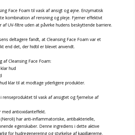
g Face Foam til vask af ansigt og øjne. Enzymatisk
e kombination af rensning og pleje. Fjerner effektivt
 af UV-filtre uden at påvirke hudens beskyttende barriere.
ens deltagere fandt, at Cleansing Face Foam var et
 end det, der hidtil er blevet anvendt.
rug af Cleansing Face Foam:
 klar hud
d
 hud klar til at modtage yderligere produkter.
i renseproduktet til vask af ansigtet og fjernelse af
r med antioxidanteffekt.
 (Neroli) har anti-inflammatoriske, antibakterielle,
onende egenskaber. Denne ingrediens i dette aktive
lig for hudregenerering og styrkelse af kapillærerne.