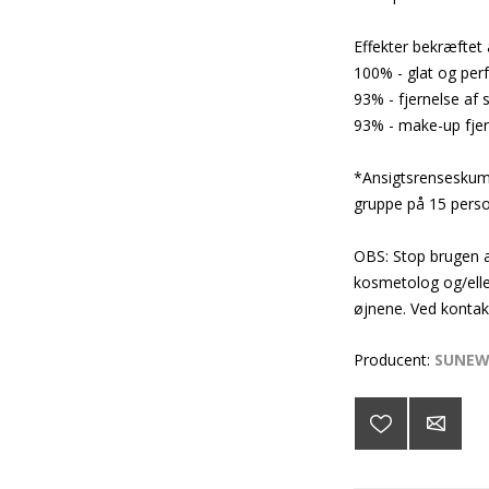
Effekter bekræftet
100% - glat og per
93% - fjernelse af
93% - make-up fjern
*Ansigtsrenseskum 
gruppe på 15 perso
OBS: Stop brugen af
kosmetolog og/elle
øjnene. Ved kontak
Producent:
SUNE