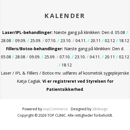
KALENDER
Laser/IPL-behandlinger:
Næste gang på klinikken: Den d. 05.08
/
28.08
/
09.09.
/
25.09.
/
07.10.
/
23.10.
/
04.11.
/
20.11
/
02.12
/
18.12
Fillers/Botox-behandlinger:
Næste gang på klinikken: Den d.
05.08
/
28.08
/
09.09.
/
25.09.
/
07.10.
/
23.10.
/
04.11.
/
20.11
/
02.12
/
18.12
Laser / IPL & Filllers / Botox mv. udføres af kosmetisk sygeplejerske
Katja Caglak.
Vi er
registreret ved Styrelsen for
Patientsikkerhed
.
Powered by
nopCommerce
Designed by
2Bdesign
Copyright © 2026 TOP CLINIC. Alle rettigheder forbeholdt.