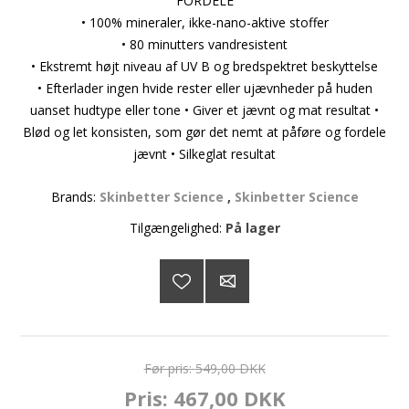
FORDELE
• 100% mineraler, ikke-nano-aktive stoffer
• 80 minutters vandresistent
• Ekstremt højt niveau af UV B og bredspektret beskyttelse
• Efterlader ingen hvide rester eller ujævnheder på huden
uanset hudtype eller tone • Giver et jævnt og mat resultat •
Blød og let konsisten, som gør det nemt at påføre og fordele
jævnt • Silkeglat resultat
Brands:
Skinbetter Science
,
Skinbetter Science
Tilgængelighed:
På lager
Før pris:
549,00 DKK
Pris:
467,00 DKK