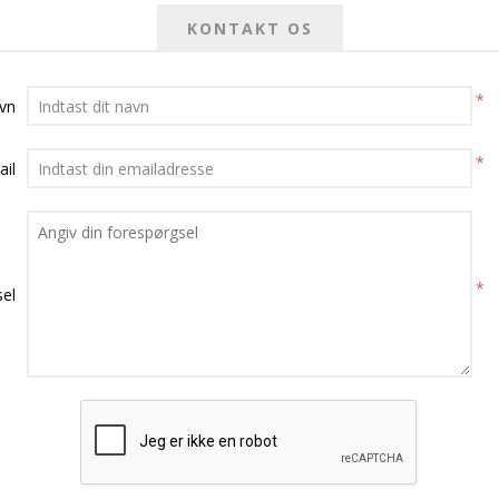
KONTAKT OS
*
avn
*
ail
*
el