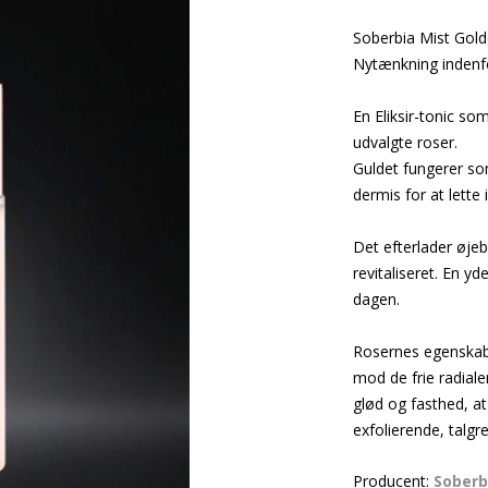
Soberbia Mist Gol
Nytænkning indenfo
En Eliksir-tonic so
udvalgte roser.
Guldet fungerer so
dermis for at lette 
Det efterlader øjeb
revitaliseret. En yd
dagen.
Rosernes egenskabe
mod de frie radiale
glød og fasthed, a
exfolierende, talgr
Producent:
Soberb