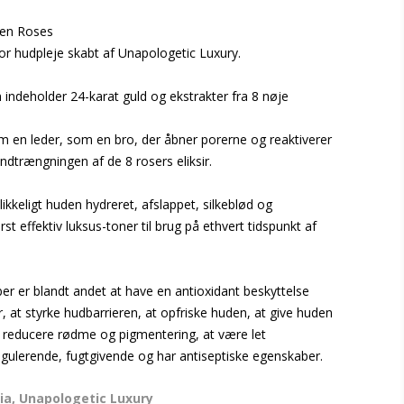
den Roses
r hudpleje skabt af Unapologetic Luxury.
m indeholder 24-karat guld og ekstrakter fra 8 nøje
m en leder, som en bro, der åbner porerne og reaktiverer
indtrængningen af de 8 rosers eliksir.
likkeligt huden hydreret, afslappet, silkeblød og
erst effektiv luksus-toner til brug på ethvert tidspunkt af
r er blandt andet at have en antioxidant beskyttelse
r, at styrke hudbarrieren, at opfriske huden, at give huden
t reducere rødme og pigmentering, at være let
egulerende, fugtgivende og har antiseptiske egenskaber.
ia, Unapologetic Luxury