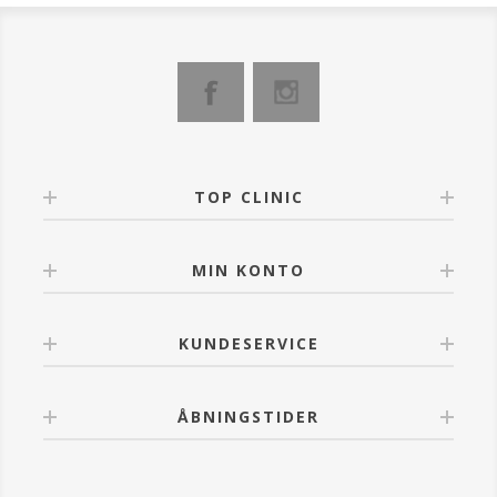
Kaolin (ler) binder overskydende talg og matterer
huden.
Effekten: Huden fremstår afbalanceret og fløjlsblød
og naturlig og huden får mere glød.
Anvendelse:
Påfør tyndt på ansigt, hals og décolleté 2 til 3 gange
om ugen med en viftebørste, lad tørre helt. Undgå
øjenområdet. Tages af med vand.
TOP CLINIC
MIN KONTO
KUNDESERVICE
ÅBNINGSTIDER