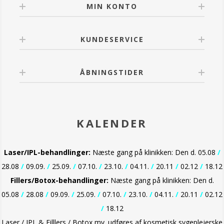
MIN KONTO
KUNDESERVICE
ÅBNINGSTIDER
KALENDER
Laser/IPL-behandlinger:
Næste gang på klinikken: Den d. 05.08
/
28.08
/
09.09.
/
25.09.
/
07.10.
/
23.10.
/
04.11.
/
20.11
/
02.12
/
18.12
Fillers/Botox-behandlinger:
Næste gang på klinikken: Den d.
05.08
/
28.08
/
09.09.
/
25.09.
/
07.10.
/
23.10.
/
04.11.
/
20.11
/
02.12
/
18.12
Laser / IPL & Filllers / Botox mv. udføres af kosmetisk sygeplejerske