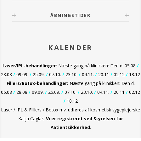
Cleansing Gel!
ÅBNINGSTIDER
KALENDER
Laser/IPL-behandlinger:
Næste gang på klinikken: Den d. 05.08
/
28.08
/
09.09.
/
25.09.
/
07.10.
/
23.10.
/
04.11.
/
20.11
/
02.12
/
18.12
Fillers/Botox-behandlinger:
Næste gang på klinikken: Den d.
05.08
/
28.08
/
09.09.
/
25.09.
/
07.10.
/
23.10.
/
04.11.
/
20.11
/
02.12
/
18.12
Laser / IPL & Filllers / Botox mv. udføres af kosmetisk sygeplejerske
Katja Caglak.
Vi er
registreret ved Styrelsen for
Patientsikkerhed
.