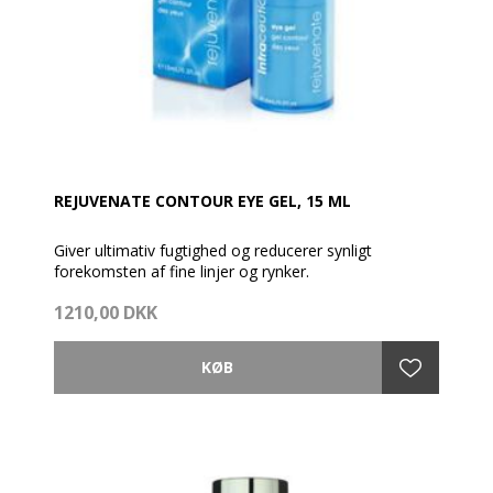
REJUVENATE CONTOUR EYE GEL, 15 ML
Giver ultimativ fugtighed og reducerer synligt
forekomsten af fine linjer og rynker.
1210,00 DKK
En ultra koncentreret gelé med dobbelt koncentration
af hyaluronsyre, specielt sammensat til det sarte
øjenområde.
Påfør en lille mængde på øjekonturerne og
læbelinjerne efter fugtighedsgeléen. Anvendes to
gange dagligt.