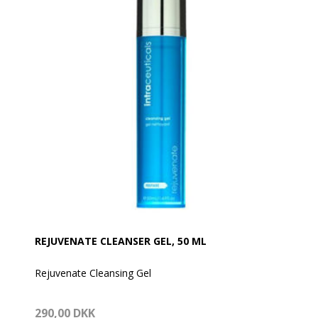
REJUVENATE CLEANSER GEL, 50 ML
Rejuvenate Cleansing Gel
Opnå en ren og forfrisket hud med vores Rejuvenate
290,00 DKK
Cleansing Gel – en effektiv rensegel, der forbereder