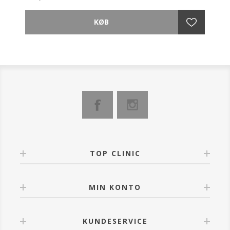
huden til din hudplejerutine.
Fordele:
- Renser og forbereder huden
- Udglatter og forbedrer hudens tekstur
- Fjerner makeup, overskydende olie og urenheder.
Nøgleingredienser:
- Salicylsyre: Eksfolierer blidt og renser porerne i
dybden.
- Vitamin E: Fugtgivende antioxidant, der beskytter
huden.
Er velegnet til alle hudtyper. Har du sensitiv hud, dag
gerne prøve med Gentle Cleanser i stedet for.
TOP CLINIC
Anvendelse:
Bruges morgen og aften. Fugt ansigtet med lunkent
vand. Pump 1-2 doser i hænderne, skum op og
MIN KONTO
massér blidt på ansigt og hals. Skyl grundigt af med
vand.
Giv din hud den pleje, den fortjener – prøv Rejuvenate
KUNDESERVICE