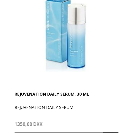
REJUVENATION DAILY SERUM, 30 ML
REJUVENATION DAILY SERUM
Øjeblikkelig virkning: Løfter - Toner - Fugter og
1350,00 DKK
ændrer markant den måde din hud ser ud og føles på.
Fugter i dybden, leverer kraftfulde anti-ældnings