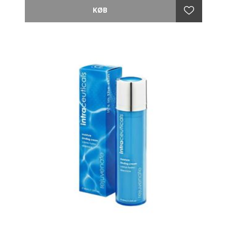
aktiver og skaber det perfekte grundlag for makeup.
Forbedrer synligt hudens tekstur, glød og vitalitet.
Anvendes på ansigt og hals, morgen og aften, som et
selvstændigt produkt til at give en øjeblikkelig
forbedring af den måde din hud ser ud og føles på.
For at opnå maksimalt udbytte, bruges Intraceuticals
3-trins Hyaluronic Layering behandling, ved at følge
op med Rejuvenate daglig serum med Rejuvenate
fugtighedsgelé og derefter Rejuvenate
fugtighedsbindende creme.