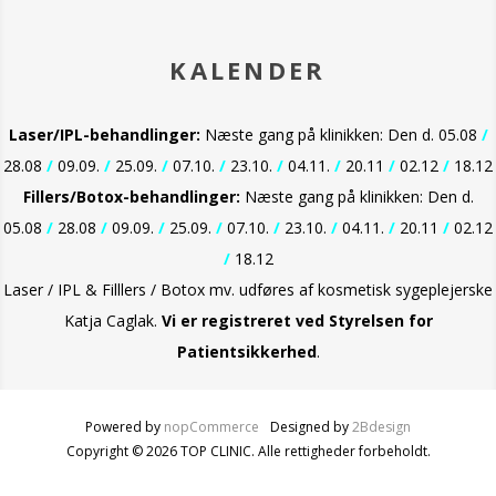
KALENDER
Laser/IPL-behandlinger:
Næste gang på klinikken: Den d. 05.08
/
28.08
/
09.09.
/
25.09.
/
07.10.
/
23.10.
/
04.11.
/
20.11
/
02.12
/
18.12
Fillers/Botox-behandlinger:
Næste gang på klinikken: Den d.
05.08
/
28.08
/
09.09.
/
25.09.
/
07.10.
/
23.10.
/
04.11.
/
20.11
/
02.12
/
18.12
Laser / IPL & Filllers / Botox mv. udføres af kosmetisk sygeplejerske
Katja Caglak.
Vi er
registreret ved Styrelsen for
Patientsikkerhed
.
Powered by
nopCommerce
Designed by
2Bdesign
Copyright © 2026 TOP CLINIC. Alle rettigheder forbeholdt.