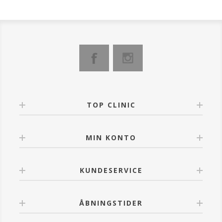
daglige serum, over ansigt og hals og følg op med
fugtighedsbevarende creme.
TOP CLINIC
MIN KONTO
KUNDESERVICE
ÅBNINGSTIDER