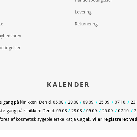
Levering
te
Returnering
nyhedsbrev
etingelser
KALENDER
gang på klinikken: Den d. 05.08
/
28.08
/
09.09.
/
25.09.
/
07.10.
/
23.
e gang på klinikken: Den d. 05.08
/
28.08
/
09.09.
/
25.09.
/
07.10.
/
2
dføres af kosmetisk sygeplejerske Katja Caglak.
Vi er
registreret ve