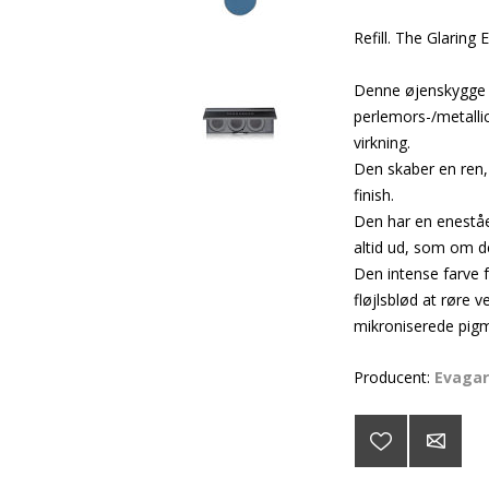
Refill. The Glarin
Denne øjenskygge e
perlemors-/metalli
virkning.
Den skaber en ren, 
finish.
Den har en enestå
altid ud, som om de
Den intense farve f
fløjlsblød at røre 
mikroniserede pigm
Producent:
Evaga