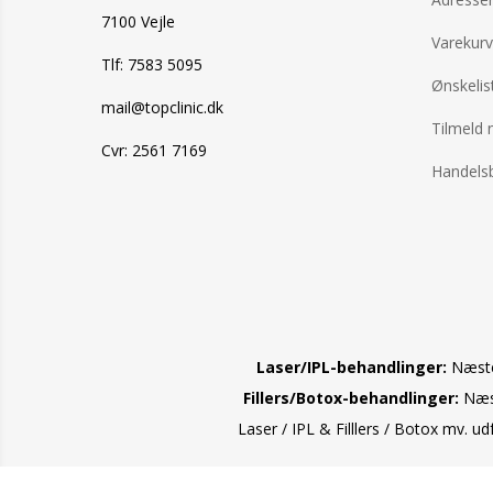
7100 Vejle
Varekurv
Tlf: 7583 5095
Ønskelis
mail@topclinic.dk
Tilmeld 
Cvr: 2561 7169
Handelsb
Laser/IPL-behandlinger:
Næste 
Fillers/Botox-behandlinger:
Næst
Laser / IPL & Filllers / Botox mv. u