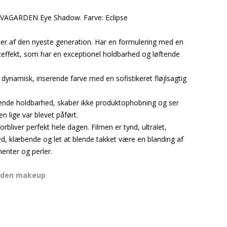
g EVAGARDEN Eye Shadow. Farve: Eclipse
r af den nyeste generation. Har en formulering med en
ceffekt, som har en exceptionel holdbarhed og løftende
dynamisk, iriserende farve med en sofistikeret fløjlsagtig
ende holdbarhed, skaber ikke produktophobning og ser
n lige var blevet påført.
orbliver perfekt hele dagen. Filmen er tynd, ultralet,
ved, klæbende og let at blende takket være en blanding af
enter og perler.
rden makeup