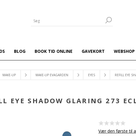
DS
BLOG
BOOK TID ONLINE
GAVEKORT
WEBSHOP
MAKE-UP
MAKE-UP EVAGARDEN
EYES
REFILL EYE S
LL EYE SHADOW GLARING 273 EC
Vær den første til