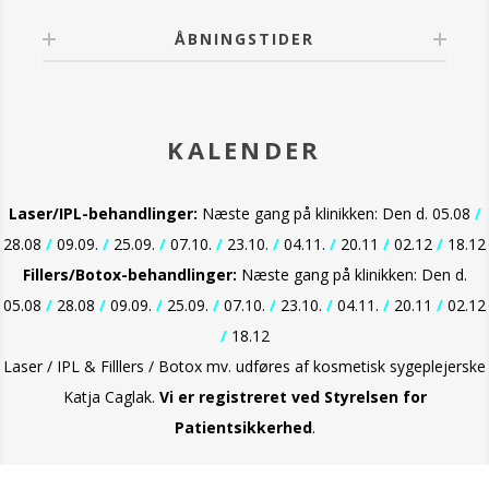
ÅBNINGSTIDER
KALENDER
Laser/IPL-behandlinger:
Næste gang på klinikken: Den d. 05.08
/
28.08
/
09.09.
/
25.09.
/
07.10.
/
23.10.
/
04.11.
/
20.11
/
02.12
/
18.12
Fillers/Botox-behandlinger:
Næste gang på klinikken: Den d.
05.08
/
28.08
/
09.09.
/
25.09.
/
07.10.
/
23.10.
/
04.11.
/
20.11
/
02.12
/
18.12
Laser / IPL & Filllers / Botox mv. udføres af kosmetisk sygeplejerske
Katja Caglak.
Vi er
registreret ved Styrelsen for
Patientsikkerhed
.