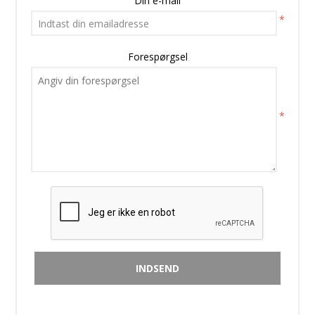
Din e-mail
*
Forespørgsel
*