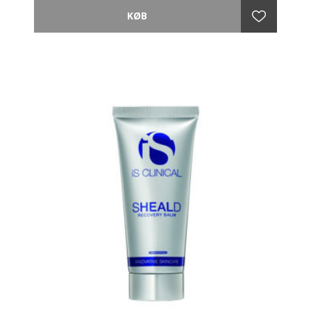
Heal advance serum.
Indeholder planteekstrakter, peptider og kraftfulde
antioxidanter af farmaceutisk kvalitet. Der udover
også en koncentration af Extremozymes® og flere
forskellige reparerende, neutraliserende og
beskyttende enzymer.
Ifølge kliniske undersøgelser er disse med til at
forebygge og Reparere DNA-skader. En luksuriøs og
fugtgivende creme, som holder din hud sund, blød og
beskyttet.
- Blødgør og reparerer huden
- Reducerer forekomsten af fine linjer og rynker
- Er med til at forebygge DNA-skader
- Fremragende til tilførsel af fugtighed
- Til alle hudtyper.