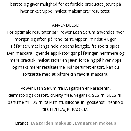
børste og giver mulighed for at fordele produktet jævnt på
hver enkelt vippe, hvilket maksimerer resultatet.
ANVENDELSE:
For optimale resultater bør Power Lash Serum anvendes hver
morgen og aften på rene, tørre vipper i mindst 4 uger.
Påfør serumet langs hele vippens længde, fra rod til spids.
Den mascara-lignende applikator gør påføringen nemmere og
mere praktisk, hvilket sikrer en jævn fordeling på hver vippe
og maksimerer resultaterne. Når serumet er tørt, kan du
fortsætte med at påføre din favorit-mascara.
Power Lash Serum fra Evagarden er Parabenfri,
dermatologisk testet, cruelty-free, vegansk, SLS-fri, SLES-fri,
parfume-fri, D5-fri, talkum-fri, silikone-fri, godkendt i henhold
til CEE/FDA/JP, PAO 6M.
Brands:
Evagarden makeup
,
Evagarden makeup