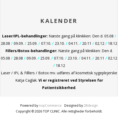
rent ansigt med hænderne. Massér forsigtigt i
cirkulære bevægelser. Mikropigmenterne aktiveres og
frigiver farven, som udjævner hudtonen.
Fortsæt med at massere, indtil du opnår jævn
KALENDER
dækning. Cremen vil tilpasse sig perfekt til hudens
naturlige tone. Du kan kombinere FANTASTICA Color
Cream med din favoritprimer, EVAGARDEN Primer
Laser/IPL-behandlinger:
Næste gang på klinikken: Den d. 05.08
/
Matte eller Flare, for et endnu mere fantastisk
resultat.
28.08
/
09.09.
/
25.09.
/
07.10.
/
23.10.
/
04.11.
/
20.11
/
02.12
/
18.12
Fillers/Botox-behandlinger:
Næste gang på klinikken: Den d.
Med FANTASTICA Color Cream får du mere tid til det,
der betyder mest, uden at gå på kompromis med din
05.08
/
28.08
/
09.09.
/
25.09.
/
07.10.
/
23.10.
/
04.11.
/
20.11
/
02.12
hudplejerutine.
/
18.12
Laser / IPL & Filllers / Botox mv. udføres af kosmetisk sygeplejerske
Katja Caglak.
Vi er
registreret ved Styrelsen for
Patientsikkerhed
.
Powered by
nopCommerce
Designed by
2Bdesign
Copyright © 2026 TOP CLINIC. Alle rettigheder forbeholdt.