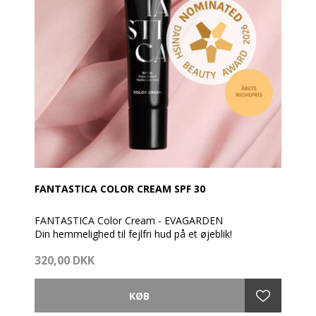
FANTASTICA COLOR CREAM SPF 30
FANTASTICA Color Cream - EVAGARDEN
Din hemmelighed til fejlfri hud på et øjeblik!
320,00 DKK
Oplev FANTASTICA Color Cream EVAGARDEN – en
revolutionerende letvægtscreme, der tilpasser sig din
hudtone for en naturlig og fejlfri finish.
Ved første øjekast hvid, men fyldt med avancerede