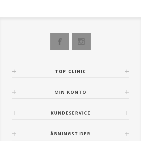
mikropigmenter, der aktiveres ved kontakt med
huden.
Den dækker ujævnheder, reducerer rødme og giver
en smuk, ensartet hudtone.
Fordele:
Naturlig finish: Smelter ind i huden og tilpasser sig alle
hudtyper og nuancer.
Multifunktionel: Kombinerer makeup og hudpleje i ét
produkt.
Beskyttelse og pleje: SPF30 mod UV-stråler og aktive
ingredienser som porcelænsblomst, rucola,
TOP CLINIC
mikroalger, arginin og hyaluronsyre.
Perfekt til travle dage: Få et strålende, mat look på
MIN KONTO
ingen tid. Den er velegnet til alle hudtyper og
beskytter din hud mod UV-stråler, forurening og
daglig stress.
Den plejer huden med fugtgivende og beroligende
KUNDESERVICE
ingredienser.
TIPS FOR ANVENDELSE:
ÅBNINGSTIDER
Påfør en lille mængde FANTASTIC Color Cream på et