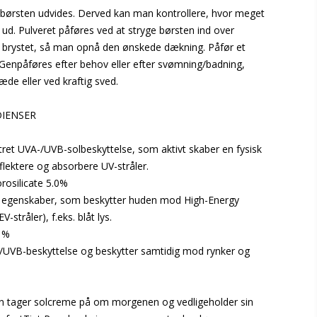
 børsten udvides. Derved kan man kontrollere, hvor meget
ud. Pulveret påføres ved at stryge børsten ind over
g brystet, så man opnå den ønskede dækning. Påfør et
 Genpåføres efter behov eller efter svømning/badning,
de eller ved kraftig sved.
DIENSER
tret UVA-/UVB-solbeskyttelse, som aktivt skaber en fysisk
eflektere og absorbere UV-stråler.
osilicate 5.0%
e egenskaber, som beskytter huden mod High-Energy
V-stråler), f.eks. blåt lys.
0 %
/UVB-beskyttelse og beskytter samtidig mod rynker og
an tager solcreme på om morgenen og vedligeholder sin