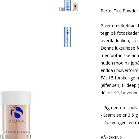
PerfecTint Powder
Giver en silkeblød
tegn på fotoskader
overfladeolien, så 
Denne luksuriøse f
med botaniske antio
huden mod miljøpåv
endda i pulverform
Fås i 5 forskellige 
(elfenben) til deep 
décolleté, hovedbu
- Pigmenteret pulv
- Størrelse er 3,5 g
- Doseringen: en m
PÅFØRING