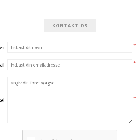
KONTAKT OS
*
avn
*
ail
*
el