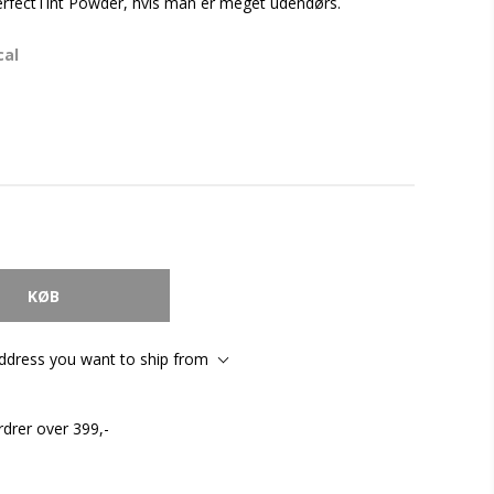
rfectTint Powder, hvis man er meget udendørs.
cal
address you want to ship from
rdrer over 399,-