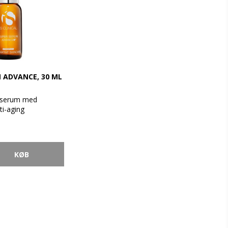
 ADVANCE, 30 ML
t serum med
ti-aging
beligt avanceret,
 som for første
er vores næste
tamin C (L-
 med
id Vækstfaktor og
lende anti-aging
ftige botaniske