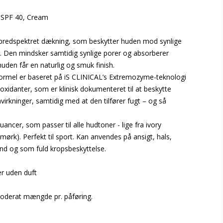
 SPF 40, Cream
, bredspektret dækning, som beskytter huden mod synlige
. Den mindsker samtidig synlige porer og absorberer
huden får en naturlig og smuk finish.
ormel er baseret på iS CLINICAL’s Extremozyme-teknologi
xidanter, som er klinisk dokumenteret til at beskytte
irkninger, samtidig med at den tilfører fugt – og så
.
nuancer, som passer til alle hudtoner - lige fra ivory
(mørk). Perfekt til sport. Kan anvendes på ansigt, hals,
nd og som fuld kropsbeskyttelse.
er uden duft
oderat mængde pr. påføring.