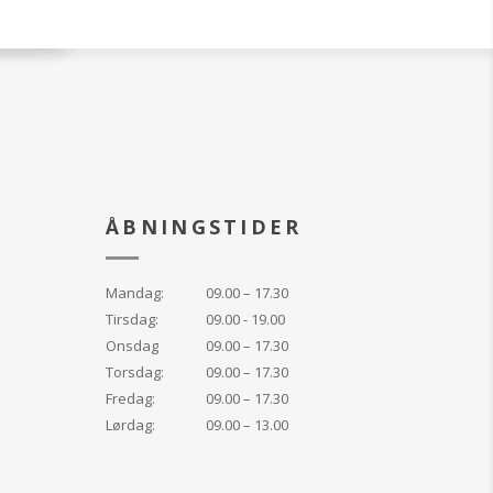
ine linier og
 huden sikkert og
ar en god effekt på
pletter. Også
arvæv og fine
Giver forhøjet
d UV-stråling.
e linjer og rynker
sikkert og effektivt
ÅBNINGSTIDER
yperpigmentering
ine strækmærker og
arvæv
Mandag:
09.00 – 17.30
kyttelse
Tirsdag:
09.00 - 19.00
iptid vækstfaktor,
Onsdag
09.00 – 17.30
kningen.
Torsdag:
09.00 – 17.30
Fredag:
09.00 – 17.30
Lørdag:
09.00 – 13.00