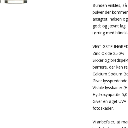
Bunden vinkles, så
pulver der kommer 
ansigtet, halsen o
godt og jævnt lag.
tørring med håndklæ
VIGTIGSTE INGRE
Zinc Oxide 25.0%
Sikker og bredspek
barriere, der kan r
Calcium Sodium Bor
Giver lysspredend
Visible lysskader (HE
Hydroxyapatite 5,
Giver en øget UVA-
fotoskader.
Vi anbefaler, at m