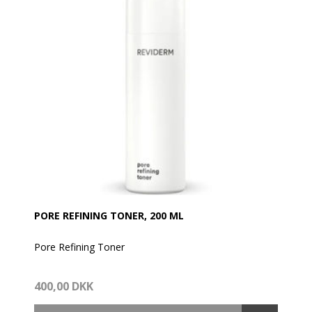
PORE REFINING TONER, 200 ML
Pore Refining Toner
Klargørende aktive ingredienser regulerer og
400,00 DKK
normaliserer forhorningsprocessen i hudens øverste
lag og forfiner porerne. Ædle silkeproteiner giver en