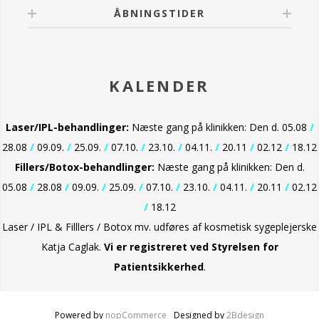
ÅBNINGSTIDER
KALENDER
Laser/IPL-behandlinger:
Næste gang på klinikken: Den d. 05.08
/
28.08
/
09.09.
/
25.09.
/
07.10.
/
23.10.
/
04.11.
/
20.11
/
02.12
/
18.12
Fillers/Botox-behandlinger:
Næste gang på klinikken: Den d.
05.08
/
28.08
/
09.09.
/
25.09.
/
07.10.
/
23.10.
/
04.11.
/
20.11
/
02.12
/
18.12
Laser / IPL & Filllers / Botox mv. udføres af kosmetisk sygeplejerske
Katja Caglak.
Vi er
registreret ved Styrelsen for
Patientsikkerhed
.
Powered by
nopCommerce
Designed by
2Bdesign