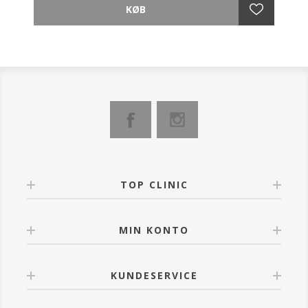
fløjlsblød fornemmelse.
Effekt: Denne toner bringer huden i balance og giver
en strålende teint.
Anvendelse:
Efter rensning, brug en vatrondel til at glatte blidt ud
over ansigt, hals og decolleté.
TOP CLINIC
MIN KONTO
KUNDESERVICE