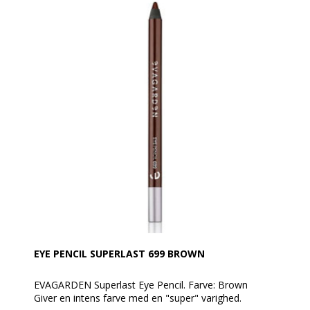
og er den perfekte medspiller til en langtidsholdbar,
moderne øjenmakeup.
Anvendelse:
Nem at tone ud umiddelbart efter påføring. Når den
er på plads forbliver dens linje uændret i lang tid.
Fjernes med Biphasic EVAGARDEN makeupfjerner.
EYE PENCIL SUPERLAST 699 BROWN
EVAGARDEN Superlast Eye Pencil. Farve: Brown
Giver en intens farve med en "super" varighed.