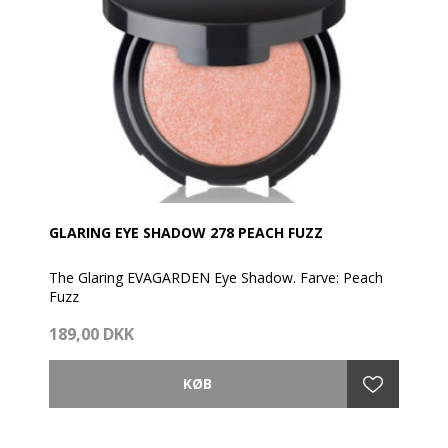
GLARING EYE SHADOW 278 PEACH FUZZ
The Glaring EVAGARDEN Eye Shadow. Farve: Peach
Fuzz
189,00 DKK
Denne øjenskygge er af den nyeste generation. Har
en formulering med en perlemors-/metalliceffekt,
som har en exceptionel holdbarhed og løftende
virkning.
Den skaber en ren, dynamisk, iriserende farve med en