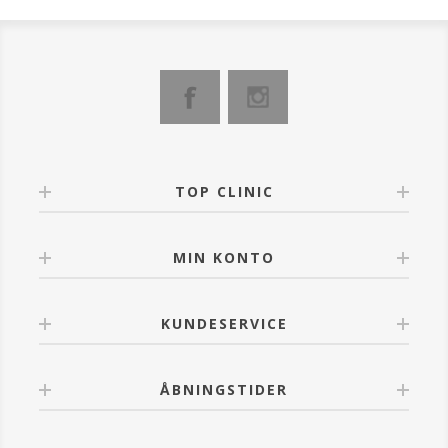
sofistikeret fløjlsagtig finish. Den har en enestående
holdbarhed, skaber ikke produktophobning og ser
altid ud, som om den lige var blevet påført.
Den intense farve forbliver perfekt hele dagen. Filmen
er tynd, ultralet, fløjlsblød at røre ved, klæbende og
let at blende takket være en blanding af
mikroniserede pigmenter og perler.
TOP CLINIC
MIN KONTO
KUNDESERVICE
ÅBNINGSTIDER