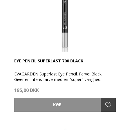
EYE PENCIL SUPERLAST 700 BLACK
EVAGARDEN Superlast Eye Pencil. Farve: Black
Giver en intens farve med en "super" varighed.
185,00 DKK
En farve, der ikke smitter af, og som forbliver perfekt
hele dagen under alle forhold uden behov for
retouchering.
En perfekt medspiller til en elegant, langtidsholdbar
øjenmakeup for et super forførende look!
Spidses med EVAGARDEN kosmetik blyantspidser.
Denne øjenblyant fremhæver og understreger blikket