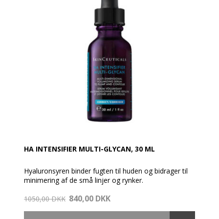
HA INTENSIFIER MULTI-GLYCAN, 30 ML
Hyaluronsyren binder fugten til huden og bidrager til
minimering af de små linjer og rynker.
840,00 DKK
HA Intensifier Multi-Glycan er et næstegenerations
1050,00 DKK
korrigerende serum, der dokumenteret og
øjeblikkeligt giver huden mere fylde og forbedrer