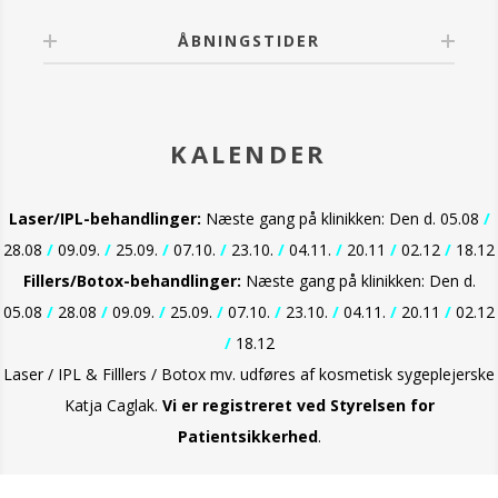
øjnene.
ÅBNINGSTIDER
KALENDER
Laser/IPL-behandlinger:
Næste gang på klinikken: Den d. 05.08
/
28.08
/
09.09.
/
25.09.
/
07.10.
/
23.10.
/
04.11.
/
20.11
/
02.12
/
18.12
Fillers/Botox-behandlinger:
Næste gang på klinikken: Den d.
05.08
/
28.08
/
09.09.
/
25.09.
/
07.10.
/
23.10.
/
04.11.
/
20.11
/
02.12
/
18.12
Laser / IPL & Filllers / Botox mv. udføres af kosmetisk sygeplejerske
Katja Caglak.
Vi er
registreret ved Styrelsen for
Patientsikkerhed
.