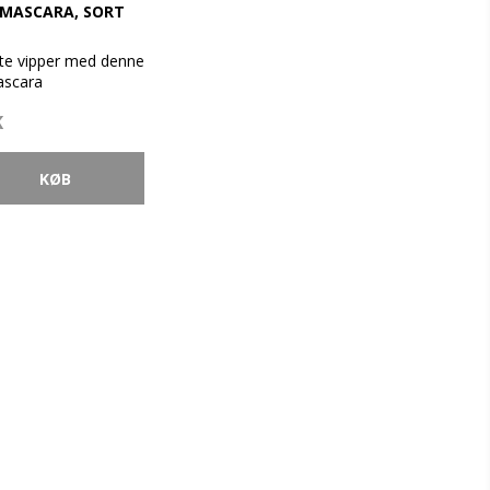
 MASCARA, SORT
kte vipper med denne
ascara
K
erfekt på hver
 og pakker den
d i et ”rør” af farve
kan holde i op til
al blot tages af med
evet betegnet for
ste mascara fordi
unik i anvendelse og
tår af en særlig
raler og er helt uden
rabener. Er særdeles
 sensitive øjne og
brugere. Den kan
er tværes ud af regn,
årer. Den drysser og