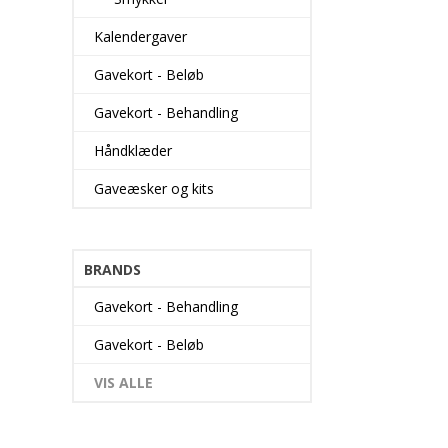
klatter ikke.
Mirenesse Masc
Kalendergaver
flere awards i 
den bedste mas
Gavekort - Beløb
Gavekort - Behandling
Håndklæder
Gaveæsker og kits
BRANDS
Gavekort - Behandling
Gavekort - Beløb
VIS ALLE