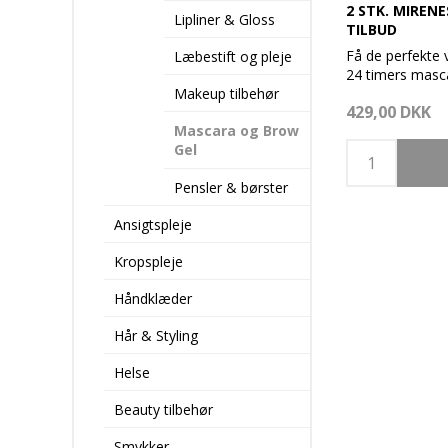
2 STK. MIREN
Lipliner & Gloss
TILBUD
Få de perfekte
Læbestift og pleje
24 timers masc
Makeup tilbehør
429,00 DKK
Farve: sort - 2 s
Mascara og Brow
Lægger sig perf
Gel
enkelt vippe og
individuelt ind i 
Pensler & børster
og form som kan
24 timer. Skal 
Ansigtspleje
vand.
Er hurtigt bleve
Kropspleje
verdens bedste
den både er uni
Håndklæder
design.
Mascaren består
Hår & Styling
bivoks, mineral
nikkel og parab
Helse
velegnet for se
kontaktlinsebru
Beauty tilbehør
ikke løbe eller 
sved eller tårer
Smykker