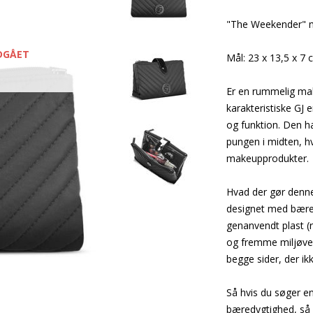
"The Weekender" m
DGÅET
Mål: 23 x 13,5 x 7 
Er en rummelig mak
karakteristiske GJ e
og funktion. Den ha
pungen i midten, hv
makeupprodukter.
Hvad der gør denn
designet med bæredy
genanvendt plast (r
og fremme miljøven
begge sider, der i
Så hvis du søger en
bæredygtighed, så 