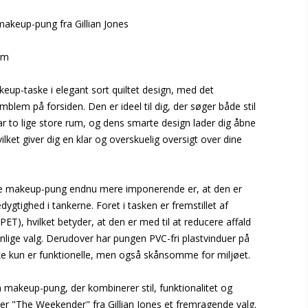
akeup-pung fra Gillian Jones
cm
eup-taske i elegant sort quiltet design, med det
mblem på forsiden. Den er ideel til dig, der søger både stil
r to lige store rum, og dens smarte design lader dig åbne
ilket giver dig en klar og overskuelig oversigt over dine
e makeup-pung endnu mere imponerende er, at den er
gtighed i tankerne. Foret i tasken er fremstillet af
PET), hvilket betyder, at den er med til at reducere affald
lige valg. Derudover har pungen PVC-fri plastvinduer på
kke kun er funktionelle, men også skånsomme for miljøet.
 makeup-pung, der kombinerer stil, funktionalitet og
er "The Weekender" fra Gillian Jones et fremragende valg.