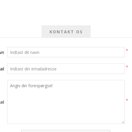
KONTAKT OS
*
avn
*
ail
*
el