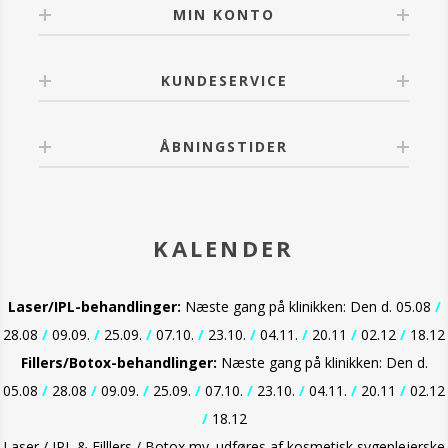
MIN KONTO
KUNDESERVICE
ÅBNINGSTIDER
KALENDER
Laser/IPL-behandlinger:
Næste gang på klinikken: Den d. 05.08
/
28.08
/
09.09.
/
25.09.
/
07.10.
/
23.10.
/
04.11.
/
20.11
/
02.12
/
18.12
Fillers/Botox-behandlinger:
Næste gang på klinikken: Den d.
05.08
/
28.08
/
09.09.
/
25.09.
/
07.10.
/
23.10.
/
04.11.
/
20.11
/
02.12
/
18.12
Laser / IPL & Filllers / Botox mv. udføres af kosmetisk sygeplejerske