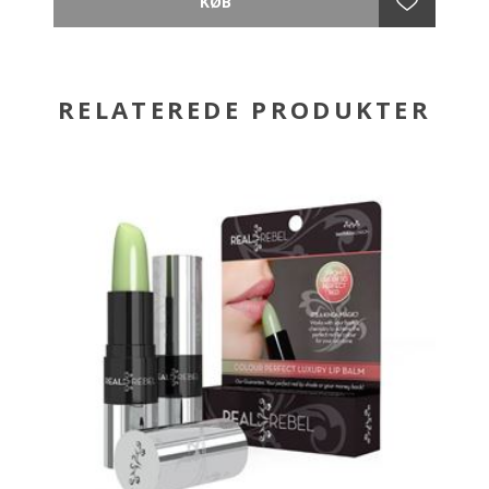
plejende ingredienser, som sikrer en effektiv og
dybdegående rensning af porerne.
Dette gøres uden at udtømme de vigtige lagre af
naturlige olier, som forstærker hudens integritet.
RELATEREDE PRODUKTER
Produktet er fortræffeligt til alle hudtyper og aldre og
hjælper endda med at kontrollere acne. Cleansing
Complex er effektiv til at fjerne makeup.
- Klinikkens mest populære produkt
- Skaber på mild vis en ny hudoverflade
- Fjerner døde hudceller
- Hjælper med at kontrollere acne
- Kan anvendes som fugtighedsmaske og
makeupfjerner.