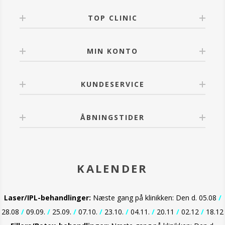
miljøskader.
TOP CLINIC
Duften i Real Rebel er fra den Californiske essentiel
orange olie, som giver en forfriskende boost. En
multitasker, som opfylder den travle moderne kvindes
MIN KONTO
behov. Den holder dine læber friske og har en god
holdbarhed på læberne. Den skal påføres sparsomt
og efter bare få sekunder kan du se din nye friske
læbefarve.
KUNDESERVICE
ÅBNINGSTIDER
KALENDER
Laser/IPL-behandlinger:
Næste gang på klinikken: Den d. 05.08
/
28.08
/
09.09.
/
25.09.
/
07.10.
/
23.10.
/
04.11.
/
20.11
/
02.12
/
18.12