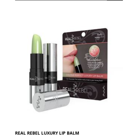
Det tynde og silkeagtige lag, man lægger på huden er
gennemvædet af højkvalitetspeptider og
hyaluronsyre. Dermaroller maske tilfører huden en
effektiv serum, som reetablerer hudens fugtniveau og
cellenæring.
Hyaluronsyre, i forbindelse med rulning af huden,
giver huden et fantastisk boost. Den er rig på
fugtighed, antioxidanter samt vitamin E og A.
REAL REBEL LUXURY LIP BALM