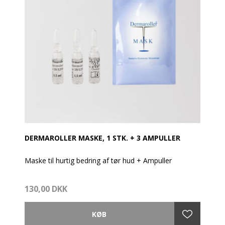
DERMAROLLER MASKE, 1 STK. + 3 AMPULLER
Maske til hurtig bedring af tør hud + Ampuller
Dermaroller Mask er 100% parabenefri. Det er en
130,00 DKK
Intensive Hyaluronic Moisturizer, som er udviklet til
hurtig bedring af dehydreret hud, idet den tilfører
huden en intensiv og dyb fugtning.