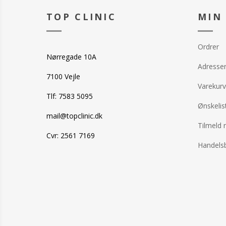
god fugtgivende lotion
Lavendel.
efterfølgende.
TOP CLINIC
MIN
Ordrer
Nørregade 10A
Adresse
7100 Vejle
Varekurv
Tlf: 7583 5095
Ønskelis
mail@topclinic.dk
Tilmeld 
Cvr: 2561 7169
Handelsb