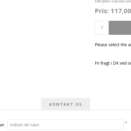
Før pris:
130,00 D
Pris:
117,0
Please select the 
Fri fragt i DK ved o
KONTAKT OS
*
avn