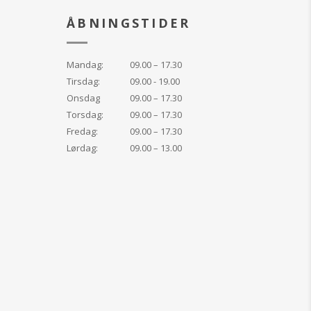
ombineret med
 teknologi og
ÅBNINGSTIDER
fer for at give en
eskyttelse.
Mandag:
09.00 – 17.30
 reparerer kollagen
Tirsdag:
09.00 - 19.00
r med
Onsdag
09.00 – 17.30
-teknologi
spektret UVA/UVB-
Torsdag:
09.00 – 17.30
Fredag:
09.00 – 17.30
glatter og blødgør
Lørdag:
09.00 – 13.00
rytem, rødme og
eskyttende hinde
xidanter
ekomsten af fine
.