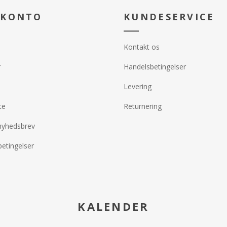
Asiatica er k
 KONTO
KUNDESERVICE
Extremozyme®
SPF-aktive stof
uovertruffen b
Kontakt os
- Beskytter og
og DNA-celle
r
Handelsbetingelser
Extremozyme®
- Daglig bred
Levering
beskyttelse
- Hydrerer, ud
te
Returnering
- Reducerer e
inflammation
nyhedsbrev
- Danner en b
- Rig på antio
etingelser
- Mindsker for
linjer og rynker
KALENDER