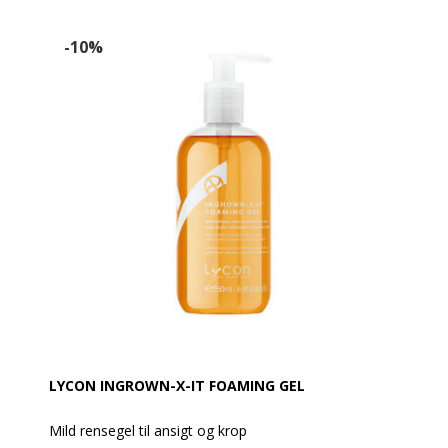
at fjerne døde hudceller, for at sikre en smuk, jævn
og holdbar farve. Duft af mild Citrus.
-10%
LYCON INGROWN-X-IT FOAMING GEL
Mild rensegel til ansigt og krop