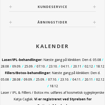
KUNDESERVICE
ÅBNINGSTIDER
KALENDER
Laser/IPL-behandlinger:
Næste gang på klinikken: Den d. 05.08
/
28.08
/
09.09.
/
25.09.
/
07.10.
/
23.10.
/
04.11.
/
20.11
/
02.12
/
18.12
Fillers/Botox-behandlinger:
Næste gang på klinikken: Den d.
05.08
/
28.08
/
09.09.
/
25.09.
/
07.10.
/
23.10.
/
04.11.
/
20.11
/
02.12
/
18.12
Laser / IPL & Filllers / Botox mv. udføres af kosmetisk sygeplejerske
Katja Caglak.
Vi er
registreret ved Styrelsen for